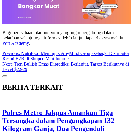
Bagi perusahaan atau individu yang ingin bergabung dalam
pelatihan selanjutnya, informasi lebih lanjut dapat diakses melalui
Port Academy
.
Post
Previous:
Nutrifood Menunjuk AnyMind Group sebagai Distributor
Resmi B2B di Shopee Mart Indonesia
navigation
Next:
Tren Bullish Emas Diprediksi Berlanjut, Target Berikutnya di
Level $2.929
BERITA TERKAIT
Polres Metro Jakpus Amankan Tiga
Tersangka dalam Pengungkapan 132
Kilogram Ganja, Dua Pengendali