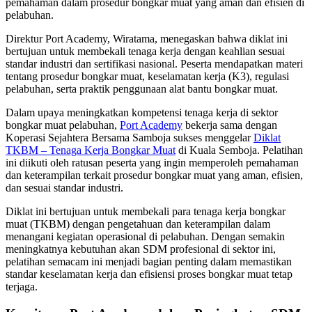
pemahaman dalam prosedur bongkar muat yang aman dan efisien di
pelabuhan.
Direktur Port Academy, Wiratama, menegaskan bahwa diklat ini
bertujuan untuk membekali tenaga kerja dengan keahlian sesuai
standar industri dan sertifikasi nasional. Peserta mendapatkan materi
tentang prosedur bongkar muat, keselamatan kerja (K3), regulasi
pelabuhan, serta praktik penggunaan alat bantu bongkar muat.
Dalam upaya meningkatkan kompetensi tenaga kerja di sektor
bongkar muat pelabuhan,
Port Academy
bekerja sama dengan
Koperasi Sejahtera Bersama Samboja sukses menggelar
Diklat
TKBM – Tenaga Kerja Bongkar Muat
di Kuala Semboja. Pelatihan
ini diikuti oleh ratusan peserta yang ingin memperoleh pemahaman
dan keterampilan terkait prosedur bongkar muat yang aman, efisien,
dan sesuai standar industri.
Diklat ini bertujuan untuk membekali para tenaga kerja bongkar
muat (TKBM) dengan pengetahuan dan keterampilan dalam
menangani kegiatan operasional di pelabuhan. Dengan semakin
meningkatnya kebutuhan akan SDM profesional di sektor ini,
pelatihan semacam ini menjadi bagian penting dalam memastikan
standar keselamatan kerja dan efisiensi proses bongkar muat tetap
terjaga.