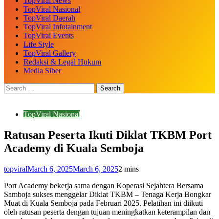
TopViral News
TopViral Nasional
TopViral Daerah
TopViral Infotainment
TopViral Events
Life Style
TopViral Gallery
Redaksi & Legal Hukum
Media Siber
TopViral Nasional
Ratusan Peserta Ikuti Diklat TKBM Port
Academy di Kuala Semboja
topviral
March 6, 2025
March 6, 2025
2 mins
Port Academy bekerja sama dengan Koperasi Sejahtera Bersama
Samboja sukses menggelar Diklat TKBM – Tenaga Kerja Bongkar
Muat di Kuala Semboja pada Februari 2025. Pelatihan ini diikuti
oleh ratusan peserta dengan tujuan meningkatkan keterampilan dan