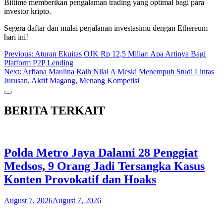
Bittime memberikan pengalaman trading yang optimal bagi para
investor kripto.
Segera daftar dan mulai perjalanan investasimu dengan Ethereum
hari ini!
Post
Previous:
Aturan Ekuitas OJK Rp 12,5 Miliar: Apa Artinya Bagi
Platform P2P Lending
navigation
Next:
Arfiana Maulina Raih Nilai A Meski Menempuh Studi Lintas
Jurusan, Aktif Magang, Menang Kompetisi
BERITA TERKAIT
Polda Metro Jaya Dalami 28 Penggiat
Medsos, 9 Orang Jadi Tersangka Kasus
Konten Provokatif dan Hoaks
August 7, 2026
August 7, 2026