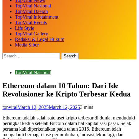
TopViral News
TopViral Nasional
TopViral Daerah
TopViral Infotainment
TopViral Events
Life Style
TopViral Gallery
Redaksi & Legal Hukum
Media Siber
TopViral Nasional
Ethereum dalam 10 Tahun: Dari Ide
Revolusioner ke Kripto Terbesar Kedua
topviral
March 12, 2025
March 12, 2025
3 mins
Ethereum adalah salah satu aset kripto terbesar di dunia, menduduki
peringkat kedua setelah Bitcoin dalam hal kapitalisasi pasar. Sejak
pertama kali diperkenalkan pada tahun 2015, Ethereum telah
mengalami berbagai fase pertumbuhan, inovasi teknologi, dan