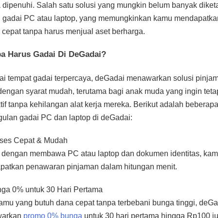
 dipenuhi. Salah satu solusi yang mungkin belum banyak diket
 gadai PC atau laptop, yang memungkinkan kamu mendapatka
 cepat tanpa harus menjual aset berharga.
a Harus Gadai Di DeGadai?
i tempat gadai terpercaya, deGadai menawarkan solusi pinja
dengan syarat mudah, terutama bagi anak muda yang ingin teta
tif tanpa kehilangan alat kerja mereka. Berikut adalah beberap
ulan gadai PC dan laptop di deGadai:
ses Cepat & Mudah
dengan membawa PC atau laptop dan dokumen identitas, kam
atkan penawaran pinjaman dalam hitungan menit.
ga 0% untuk 30 Hari Pertama
amu yang butuh dana cepat tanpa terbebani bunga tinggi, deGa
arkan
promo 0% bunga
untuk 30 hari pertama hingga Rp100 ju