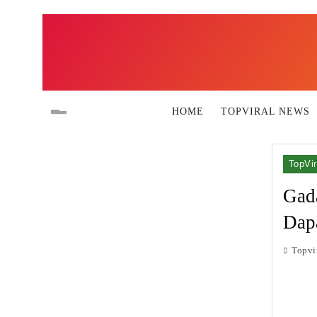
Skip
to
content
HOME
TOPVIRAL NEWS
TopVir
Gada
Dap
Topvi