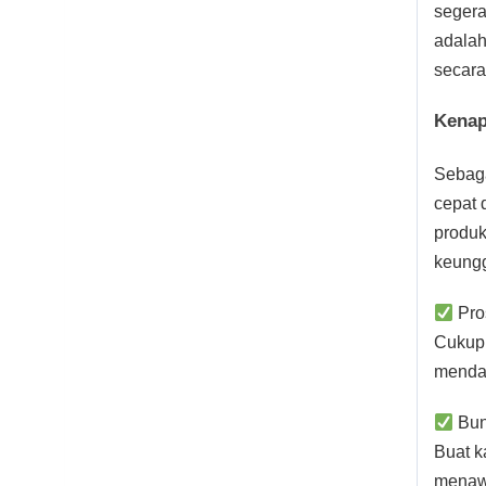
segera
adalah
secara
Kenap
Sebaga
cepat 
produk
keungg
Pro
Cukup 
mendap
Bun
Buat k
menaw