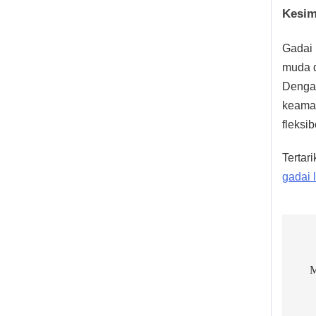
Kesim
Gadai 
muda d
Dengan
keaman
fleksi
Tertar
gadai 
Po
na
M