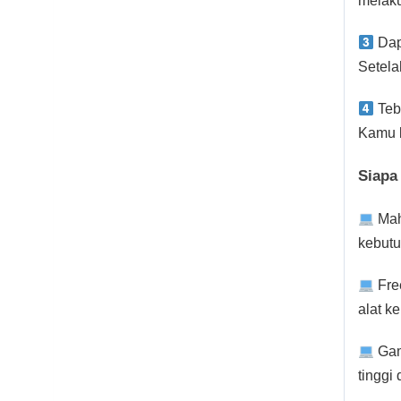
melaku
Dap
Setela
Teb
Kamu b
Siapa
Mah
kebutu
Fre
alat k
Gam
tinggi