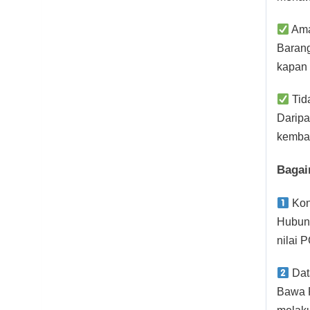
Ama
Barang
kapan 
Tid
Daripa
kembal
Bagai
Kon
Hubun
nilai 
Dat
Bawa P