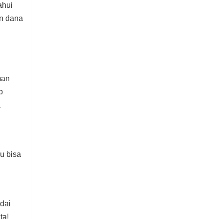
ahui
n dana
man
p
a
u bisa
dai
ta!