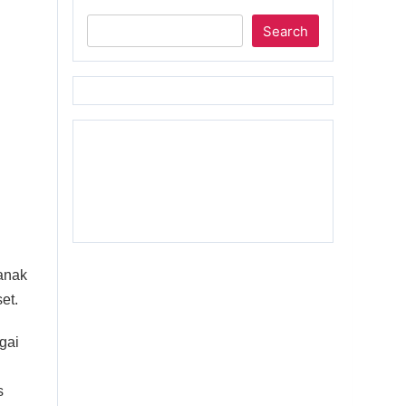
Search
anak
et.
agai
s