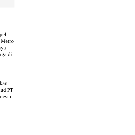
pel
 Metro
aya
rga di
hkan
aud PT
nesia