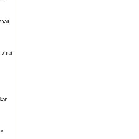
bali
 ambil
rkan
an