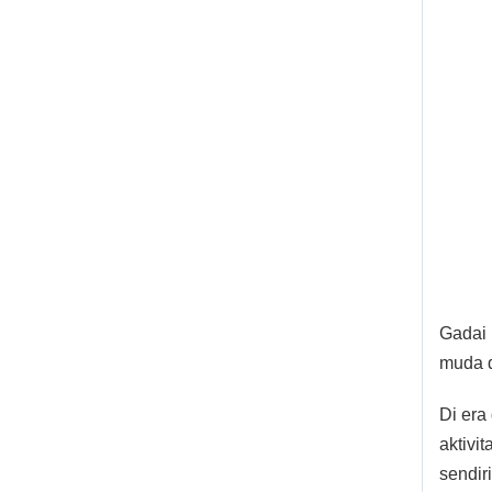
Gadai 
muda d
Di era
aktivi
sendir