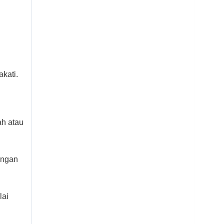
kati.
ah atau
angan
lai