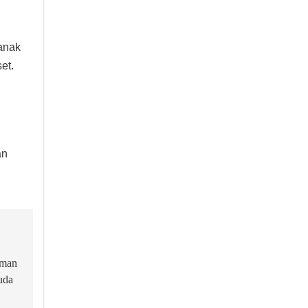
anak
et.
an
aman
uda