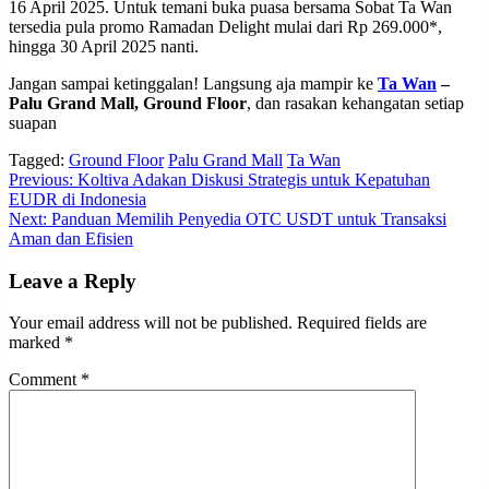
16 April 2025. Untuk temani buka puasa bersama Sobat Ta Wan
tersedia pula promo Ramadan Delight mulai dari Rp 269.000*,
hingga 30 April 2025 nanti.
Jangan sampai ketinggalan! Langsung aja mampir ke
Ta Wan
–
Palu Grand Mall, Ground Floor
, dan rasakan kehangatan setiap
suapan
Tagged:
Ground Floor
Palu Grand Mall
Ta Wan
Post
Previous:
Koltiva Adakan Diskusi Strategis untuk Kepatuhan
EUDR di Indonesia
navigation
Next:
Panduan Memilih Penyedia OTC USDT untuk Transaksi
Aman dan Efisien
Leave a Reply
Your email address will not be published.
Required fields are
marked
*
Comment
*