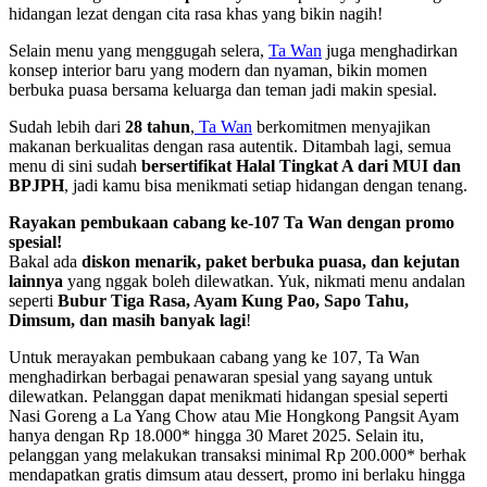
hidangan lezat dengan cita rasa khas yang bikin nagih!
Selain menu yang menggugah selera,
Ta Wan
juga menghadirkan
konsep interior baru yang modern dan nyaman, bikin momen
berbuka puasa bersama keluarga dan teman jadi makin spesial.
Sudah lebih dari
28 tahun
,
Ta Wan
berkomitmen menyajikan
makanan berkualitas dengan rasa autentik. Ditambah lagi, semua
menu di sini sudah
bersertifikat Halal Tingkat A dari MUI dan
BPJPH
, jadi kamu bisa menikmati setiap hidangan dengan tenang.
Rayakan pembukaan cabang ke-107 Ta Wan dengan promo
spesial!
Bakal ada
diskon menarik, paket berbuka puasa, dan kejutan
lainnya
yang nggak boleh dilewatkan. Yuk, nikmati menu andalan
seperti
Bubur Tiga Rasa, Ayam Kung Pao, Sapo Tahu,
Dimsum, dan masih banyak lagi
!
Untuk merayakan pembukaan cabang yang ke 107, Ta Wan
menghadirkan berbagai penawaran spesial yang sayang untuk
dilewatkan. Pelanggan dapat menikmati hidangan spesial seperti
Nasi Goreng a La Yang Chow atau Mie Hongkong Pangsit Ayam
hanya dengan Rp 18.000* hingga 30 Maret 2025. Selain itu,
pelanggan yang melakukan transaksi minimal Rp 200.000* berhak
mendapatkan gratis dimsum atau dessert, promo ini berlaku hingga