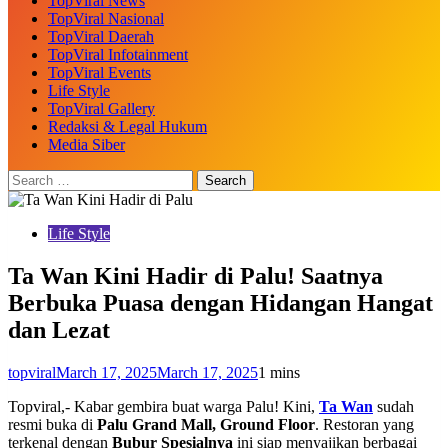
TopViral News
TopViral Nasional
TopViral Daerah
TopViral Infotainment
TopViral Events
Life Style
TopViral Gallery
Redaksi & Legal Hukum
Media Siber
Life Style
Ta Wan Kini Hadir di Palu! Saatnya
Berbuka Puasa dengan Hidangan Hangat
dan Lezat
topviral
March 17, 2025
March 17, 2025
1 mins
Topviral,- Kabar gembira buat warga Palu! Kini,
Ta Wan
sudah
resmi buka di
Palu Grand Mall, Ground Floor
. Restoran yang
terkenal dengan
Bubur Spesialnya
ini siap menyajikan berbagai