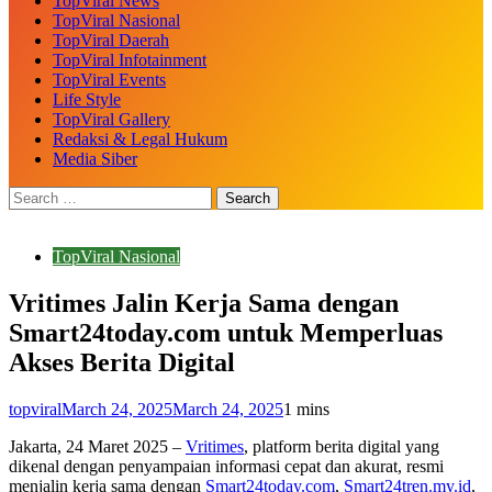
TopViral News
TopViral Nasional
TopViral Daerah
TopViral Infotainment
TopViral Events
Life Style
TopViral Gallery
Redaksi & Legal Hukum
Media Siber
TopViral Nasional
Vritimes Jalin Kerja Sama dengan
Smart24today.com untuk Memperluas
Akses Berita Digital
topviral
March 24, 2025
March 24, 2025
1 mins
Jakarta, 24 Maret 2025 –
Vritimes
, platform berita digital yang
dikenal dengan penyampaian informasi cepat dan akurat, resmi
menjalin kerja sama dengan
Smart24today.com
,
Smart24tren.my.id
,