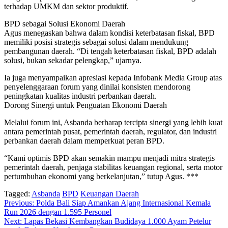
terhadap UMKM dan sektor produktif.
BPD sebagai Solusi Ekonomi Daerah
Agus menegaskan bahwa dalam kondisi keterbatasan fiskal, BPD
memiliki posisi strategis sebagai solusi dalam mendukung
pembangunan daerah. “Di tengah keterbatasan fiskal, BPD adalah
solusi, bukan sekadar pelengkap,” ujarnya.
Ia juga menyampaikan apresiasi kepada Infobank Media Group atas
penyelenggaraan forum yang dinilai konsisten mendorong
peningkatan kualitas industri perbankan daerah.
Dorong Sinergi untuk Penguatan Ekonomi Daerah
Melalui forum ini, Asbanda berharap tercipta sinergi yang lebih kuat
antara pemerintah pusat, pemerintah daerah, regulator, dan industri
perbankan daerah dalam memperkuat peran BPD.
“Kami optimis BPD akan semakin mampu menjadi mitra strategis
pemerintah daerah, penjaga stabilitas keuangan regional, serta motor
pertumbuhan ekonomi yang berkelanjutan,” tutup Agus. ***
Tagged:
Asbanda
BPD
Keuangan Daerah
Post
Previous:
Polda Bali Siap Amankan Ajang Internasional Kemala
Run 2026 dengan 1.595 Personel
navigation
Next:
Lapas Bekasi Kembangkan Budidaya 1.000 Ayam Petelur