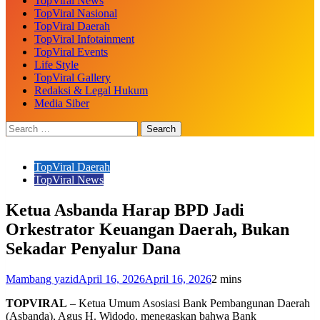
TopViral News
TopViral Nasional
TopViral Daerah
TopViral Infotainment
TopViral Events
Life Style
TopViral Gallery
Redaksi & Legal Hukum
Media Siber
TopViral Daerah
TopViral News
Ketua Asbanda Harap BPD Jadi
Orkestrator Keuangan Daerah, Bukan
Sekadar Penyalur Dana
Mambang yazid
April 16, 2026
April 16, 2026
2 mins
TOPVIRAL
– Ketua Umum Asosiasi Bank Pembangunan Daerah
(Asbanda), Agus H. Widodo, menegaskan bahwa Bank