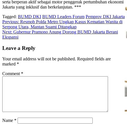
serta berperan aktif sebagai motor penggerak pertumbuhan ekonomi
Jakarta yang inklusif dan berkelanjutan. ***
Tagged:
BUMD DKI
BUMD Leaders Forum
Pemprov DKI Jakarta
Post
Previous:
Resmob Polda Metro Ungkap Kasus Kematian Wanita di
Serpong Utara, Mantan Suami Ditangkap
navigation
Next:
Gubernur Pramono Anung Dorong BUMD Jakarta Berani
Ekspansi
Leave a Reply
Your email address will not be published.
Required fields are
marked
*
Comment
*
Name
*