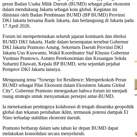
peran Badan Usaha Milik Daerah (BUMD) sebagai pilar ekonomi
dalam mendukung Jakarta sebagai kota global. Kegiatan ini
diinisiasi oleh Badan Pembinaan BUMD (BP BUMD) Provinsi
DKI Jakarta bersama Bank Jakarta, dan berlangsung di Jakarta pada
17 April 2026.
Forum ini mempertemukan seluruh jajaran komisaris dan direksi
BUMD DKI Jakarta. Hadir dalam kesempatan tersebut Gubernur
DKI Jakarta Pramono Anung, Sekretaris Daerah Provinsi DKI
Jakarta Uus Kuswanto, Wakil Koordinator Staf Khusus Gubernur
Yustinus Prastowo, Asisten Perekonomian dan Keuangan Sekda
Suharini Eliawati, Kepala BP BUMD, serta sejumlah pejabat
Pemprov DKI Jakarta lainnya.
Mengusung tema “Synergy for Resilience: Memperkokoh Peran
BUMD sebagai Pilar Ekonomi dalam Ekosistem Jakarta Global
City”, Gubernur Pramono menegaskan bahwa forum ini menjadi
ruang strategis untuk menyamakan persepsi antar-BUMD.
Ia menekankan pentingnya kolaborasi di tengah dinamika geopolitik
global dan tekanan perubahan iklim, termasuk potensi dampak El
Nino terhadap stabilitas ekonomi daerah.
Pramono berharap dalam satu tahun ke depan BUMD dapat
melakukan konsolidasi secara menyeluruh.