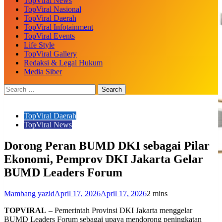
TopViral News
TopViral Nasional
TopViral Daerah
TopViral Infotainment
TopViral Events
Life Style
TopViral Gallery
Redaksi & Legal Hukum
Media Siber
TopViral Daerah
TopViral News
Dorong Peran BUMD DKI sebagai Pilar
Ekonomi, Pemprov DKI Jakarta Gelar
BUMD Leaders Forum
Mambang yazid
April 17, 2026
April 17, 2026
2 mins
TOPVIRAL
– Pemerintah Provinsi DKI Jakarta menggelar
BUMD Leaders Forum sebagai upaya mendorong peningkatan