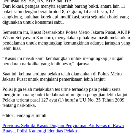
berinisial BS, AS, RS, BHP, dan HB.
Dari lokasi, petugas menyita sejumlah barang bukti, antara lain 11
paket sabu dengan berat bruto 18,57 gram, 14 alat hisap, 12
cangklong, puluhan korek api modifikasi, serta sejumlah botol yang
digunakan untuk konsumsi sabu.
Sementara itu, Kasat Resnarkoba Polres Metro Jakarta Pusat, AKBP
Wisnu Setiyawan Kuncoro, menyatakan pihaknya masih melakukan
pendalaman untuk mengungkap kemungkinan adanya jaringan yang
lebih luas.
“Kasus ini masih kami kembangkan untuk mengungkap jaringan
peredaran narkotika yang lebih besar,” ujarnya.
Saat ini, kelima terduga pelaku telah diamankan di Polres Metro
Jakarta Pusat untuk menjalani pemeriksaan lebih lanjut.
Polisi juga telah melakukan tes urine terhadap para pelaku serta
mengirim barang bukti ke laboratorium guna pengujian lebih lanjut.
Pelaku terjerat pasal 127 ayat (1) huruf a UU No. 35 Tahun 2009
tentang narkotika.
editor : endang sumirah
Post
Previous:
Selidiki Kasus Dugaan Penyiraman Air Keras di Rawa
Buaya, Polisi Kantongi Identitas Pelaku