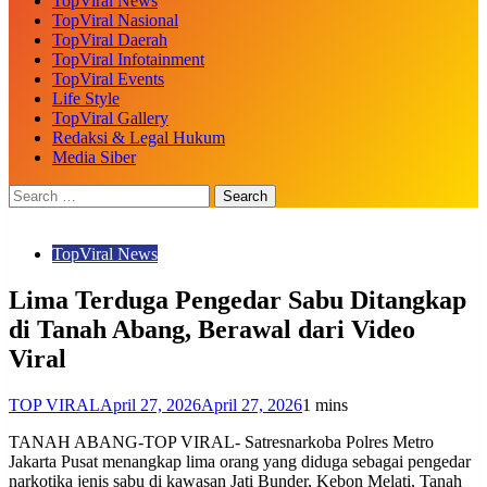
TopViral News
TopViral Nasional
TopViral Daerah
TopViral Infotainment
TopViral Events
Life Style
TopViral Gallery
Redaksi & Legal Hukum
Media Siber
TopViral News
Lima Terduga Pengedar Sabu Ditangkap
di Tanah Abang, Berawal dari Video
Viral
TOP VIRAL
April 27, 2026
April 27, 2026
1 mins
TANAH ABANG-TOP VIRAL- Satresnarkoba Polres Metro
Jakarta Pusat menangkap lima orang yang diduga sebagai pengedar
narkotika jenis sabu di kawasan Jati Bunder, Kebon Melati, Tanah