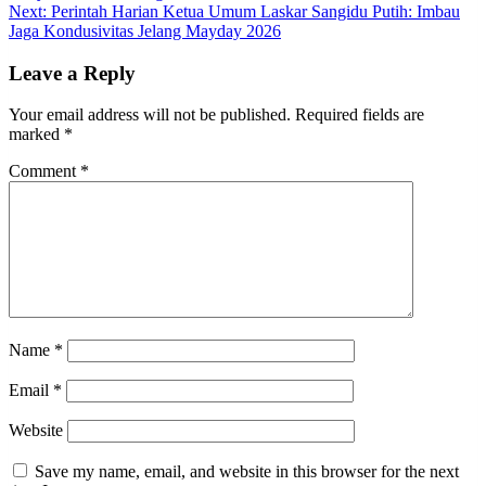
navigation
Next:
Perintah Harian Ketua Umum Laskar Sangidu Putih: Imbau
Jaga Kondusivitas Jelang Mayday 2026
Leave a Reply
Your email address will not be published.
Required fields are
marked
*
Comment
*
Name
*
Email
*
Website
Save my name, email, and website in this browser for the next