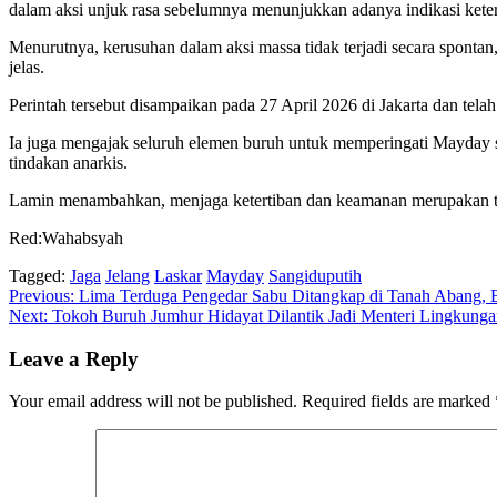
dalam aksi unjuk rasa sebelumnya menunjukkan adanya indikasi keterl
Menurutnya, kerusuhan dalam aksi massa tidak terjadi secara spontan,
jelas.
Perintah tersebut disampaikan pada 27 April 2026 di Jakarta dan tel
Ia juga mengajak seluruh elemen buruh untuk memperingati Mayday s
tindakan anarkis.
Lamin menambahkan, menjaga ketertiban dan keamanan merupakan tan
Red:Wahabsyah
Tagged:
Jaga
Jelang
Laskar
Mayday
Sangiduputih
Post
Previous:
Lima Terduga Pengedar Sabu Ditangkap di Tanah Abang, B
Next:
Tokoh Buruh Jumhur Hidayat Dilantik Jadi Menteri Lingkung
navigation
Leave a Reply
Your email address will not be published.
Required fields are marked