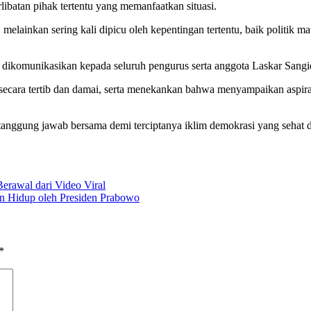
ibatan pihak tertentu yang memanfaatkan situasi.
 melainkan sering kali dipicu oleh kepentingan tertentu, baik politik 
ah dikomunikasikan kepada seluruh pengurus serta anggota Laskar Sang
ecara tertib dan damai, serta menekankan bahwa menyampaikan aspiras
ggung jawab bersama demi terciptanya iklim demokrasi yang sehat da
erawal dari Video Viral
an Hidup oleh Presiden Prabowo
*