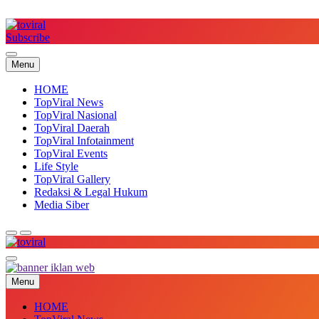
Skip
to
content
Subscribe
Top Viral
Menu
HOME
TopViral News
TopViral Nasional
TopViral Daerah
TopViral Infotainment
TopViral Events
Life Style
TopViral Gallery
Redaksi & Legal Hukum
Media Siber
Top Viral
Menu
HOME