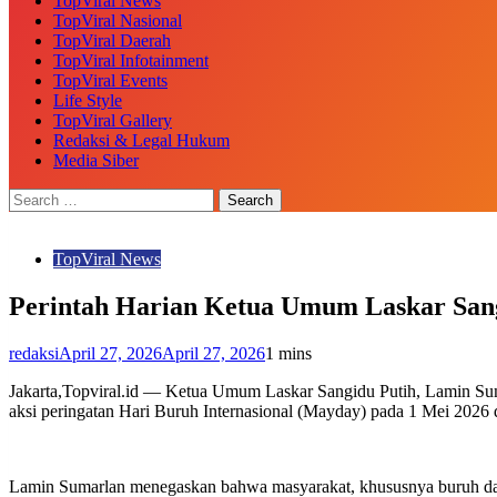
TopViral News
TopViral Nasional
TopViral Daerah
TopViral Infotainment
TopViral Events
Life Style
TopViral Gallery
Redaksi & Legal Hukum
Media Siber
TopViral News
Perintah Harian Ketua Umum Laskar Sang
redaksi
April 27, 2026
April 27, 2026
1 mins
Jakarta,Topviral.id — Ketua Umum Laskar Sangidu Putih, Lamin Sumar
aksi peringatan Hari Buruh Internasional (Mayday) pada 1 Mei 2026 di
Lamin Sumarlan menegaskan bahwa masyarakat, khususnya buruh dan 