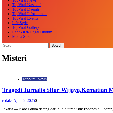
TopViral News
TopViral Nasional
TopViral Daerah
TopViral Infotainment
TopViral Events
Life Style
TopViral Gallery
Redaksi & Legal Hukum
Media Siber
Misteri
TopViral News
Tragedi Jurnalis Situr Wijaya,Kematian 
redaksi
April 6, 2025
0
Jakarta — Kabar duka datang dari dunia jurnalistik Indonesia. Seora