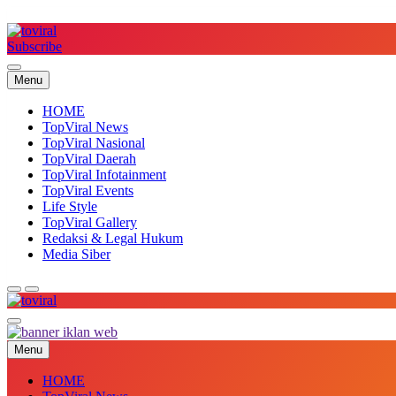
Skip
to
content
Subscribe
Top Viral
Menu
HOME
TopViral News
TopViral Nasional
TopViral Daerah
TopViral Infotainment
TopViral Events
Life Style
TopViral Gallery
Redaksi & Legal Hukum
Media Siber
Top Viral
Menu
HOME