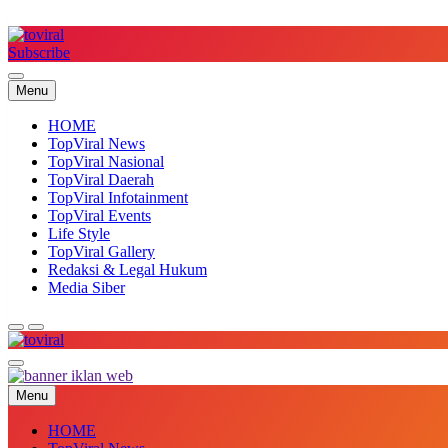
Skip
to
content
Subscribe
Top Viral
Menu
HOME
TopViral News
TopViral Nasional
TopViral Daerah
TopViral Infotainment
TopViral Events
Life Style
TopViral Gallery
Redaksi & Legal Hukum
Media Siber
Top Viral
Menu
HOME