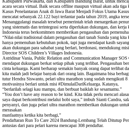
Kabupaten Purwakarta, dan Kabupaten Bandung Barat, untuk mencapai g
acara secara virtual. Baik secara offline maupun virtual akan ada ti
Kasus Penelantaran Anak di Jawa Barat Menjadi Fokus Utama Kasus p
mencatat sebanyak 22.122 bayi terlantar pada tahun 2019, angka terse
Menanggulangi masalah tersebut pemerintah telah menargetkan penur
yang sistematis dan terintegrasi serta diperlukan dukungan, dan ker
Indonesia terus berkomitmen memberikan pengasuhan dan pemenuha
“Nilai-nilai tradisional dalam pengasuhan dari tanah Sunda yang ki
hanya pemenuhan kebutuhan pokok, tapi juga mendapat kasih sayang,
akan dukungan para sahabat yang berlari, berdonasi, mendukung misi
Director SOS Children’s Villages Indonesia.
Astridinar Vania, Public Relation and Communication Manager SOS 
mendapat dukungan berkat setiap pihak yang terlibat. Pengasuhan be
cinta keluarga. Kami berharap semakin banyak orang dapat terlibat da
kita malah jadi belajar banyak dari orang lain. Bagaimana bisa berbag
tutur Hendra Siswanto, pelari ultra marathon yang sudah mengikuti 
motivasinya berlari untuk misi #DimulaiDariKeluarga. Katanya,
“berlarilah selagi kau mampu, dan berbuat baiklah ke sesamamu.”
“You don’t have any reason to be kind. Kita tidak perlu mencari ala
saya dapat berkontribusi melalui hobi saya,” imbuh Sianti Candra, sa
penyanyi, dan juga pelari ultra marathon memberikan dukungan untuk se
merasakan
manfaatnya ketika kita berbagi,”
Pendaftaran Run To Care 2024 Bandung-Lembang Telah Ditutup Pendaf
antusias dari para pelari karena mencapai 308 pendaftar.