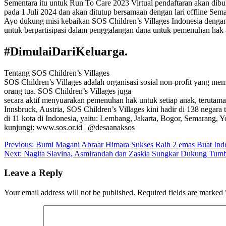
Sementara itu untuk Run To Care 2023 Virtual pendaftaran akan dibuk
pada 1 Juli 2024 dan akan ditutup bersamaan dengan lari offline S
Ayo dukung misi kebaikan SOS Children’s Villages Indonesia dengan 
untuk berpartisipasi dalam penggalangan dana untuk pemenuhan hak
#DimulaiDariKeluarga.
Tentang SOS Children’s Villages
SOS Children’s Villages adalah organisasi sosial non-profit yang me
orang tua. SOS Children’s Villages juga
secara aktif menyuarakan pemenuhan hak untuk setiap anak, terutama
Innsbruck, Austria, SOS Children’s Villages kini hadir di 138 negar
di 11 kota di Indonesia, yaitu: Lembang, Jakarta, Bogor, Semarang, 
kunjungi: www.sos.or.id | @desaanaksos
Post
Previous:
Bumi Magani Abraar Himara Sukses Raih 2 emas Buat Ind
Next:
Nagita Slavina, Asmirandah dan Zaskia Sungkar Dukung Tum
navigation
Leave a Reply
Your email address will not be published.
Required fields are marked