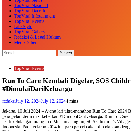
TopViral News
TopViral Nasional
TopViral Daerah
TopViral Infotainment
TopViral Events
Life Style
TopViral Gallery
Redaksi & Legal Hukum
Media Siber
TopViral Events
Run To Care Kembali Digelar, SOS Childre
#DimulaiDariKeluarga
redaksi
July 12, 2024
July 12, 2024
4 mins
Jakarta, 10 Juli 2024 – Ajang lari ultra-marathon Run To Care 2024
para pelari demi misi kebaikan #DimulaiDariKeluarga. Run To Care 
telah kehilangan orang tua. Melalui ajang ini, SOS Children’s Villa
Indonesia. Pada gelaran 2024 ini, para peserta akan dihadapkan de