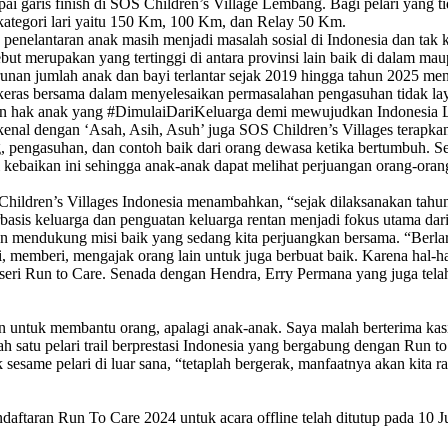
aris finish di SOS Children’s Village Lembang. Bagi pelari yang tidak
ga kategori lari yaitu 150 Km, 100 Km, dan Relay 50 Km.
enelantaran anak masih menjadi masalah sosial di Indonesia dan tak 
but merupakan yang tertinggi di antara provinsi lain baik di dalam ma
unan jumlah anak dan bayi terlantar sejak 2019 hingga tahun 2025 m
ja keras bersama dalam menyelesaikan permasalahan pengasuhan tidak lay
n hak anak yang #DimulaiDariKeluarga demi mewujudkan Indonesia 
ta kenal dengan ‘Asah, Asih, Asuh’ juga SOS Children’s Villages tera
 pengasuhan, dan contoh baik dari orang dewasa ketika bertumbuh. Se
 kebaikan ini sehingga anak-anak dapat melihat perjuangan orang-oran
Children’s Villages Indonesia menambahkan, “sejak dilaksanakan tah
rbasis keluarga dan penguatan keluarga rentan menjadi fokus utama d
n mendukung misi baik yang sedang kita perjuangkan bersama. “Berlari 
i, memberi, mengajak orang lain untuk juga berbuat baik. Karena hal-hal 
8 seri Run to Care. Senada dengan Hendra, Erry Permana yang juga tel
san untuk membantu orang, apalagi anak-anak. Saya malah berterima ka
lah satu pelari trail berprestasi Indonesia yang bergabung dengan Run 
same pelari di luar sana, “tetaplah bergerak, manfaatnya akan kita rasa
taran Run To Care 2024 untuk acara offline telah ditutup pada 10 J