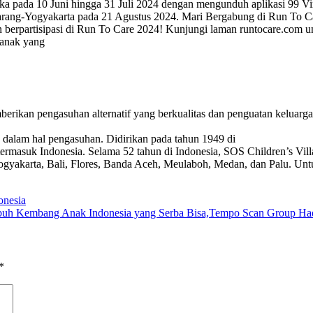
a pada 10 Juni hingga 31 Juli 2024 dengan mengunduh aplikasi 99 Virtua
emarang-Yogyakarta pada 21 Agustus 2024. Mari Bergabung di Run To C
berpartisipasi di Run To Care 2024! Kunjungi laman runtocare.com untu
 anak yang
mberikan pengasuhan alternatif yang berkualitas dan penguatan keluarg
 dalam hal pengasuhan. Didirikan pada tahun 1949 di
a termasuk Indonesia. Selama 52 tahun di Indonesia, SOS Children’s V
Yogyakarta, Bali, Flores, Banda Aceh, Meulaboh, Medan, dan Palu. Untuk
onesia
buh Kembang Anak Indonesia yang Serba Bisa,Tempo Scan Group Had
*