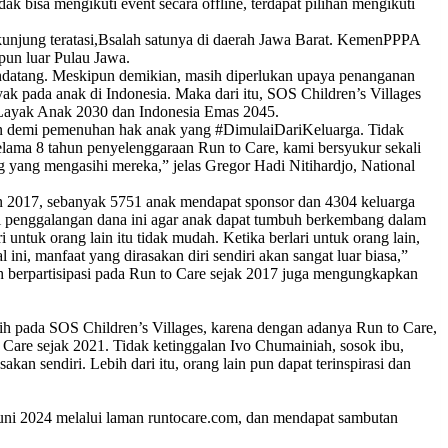
 bisa mengikuti event secara offline, terdapat pilihan mengikuti
kunjung teratasi,Bsalah satunya di daerah Jawa Barat. KemenPPPA
upun luar Pulau Jawa.
endatang. Meskipun demikian, masih diperlukan upaya penanganan
ak pada anak di Indonesia. Maka dari itu, SOS Children’s Villages
Layak Anak 2030 dan Indonesia Emas 2045.
pkan demi pemenuhan hak anak yang #DimulaiDariKeluarga. Tidak
lama 8 tahun penyelenggaraan Run to Care, kami bersyukur sekali
g yang mengasihi mereka,” jelas Gregor Hadi Nitihardjo, National
un 2017, sebanyak 5751 anak mendapat sponsor dan 4304 keluarga
ari penggalangan dana ini agar anak dapat tumbuh berkembang dalam
untuk orang lain itu tidak mudah. Ketika berlari untuk orang lain,
ini, manfaat yang dirasakan diri sendiri akan sangat luar biasa,”
ah berpartisipasi pada Run to Care sejak 2017 juga mengungkapkan
sih pada SOS Children’s Villages, karena dengan adanya Run to Care,
to Care sejak 2021. Tidak ketinggalan Ivo Chumainiah, sosok ibu,
kan sendiri. Lebih dari itu, orang lain pun dapat terinspirasi dan
uni 2024 melalui laman runtocare.com, dan mendapat sambutan