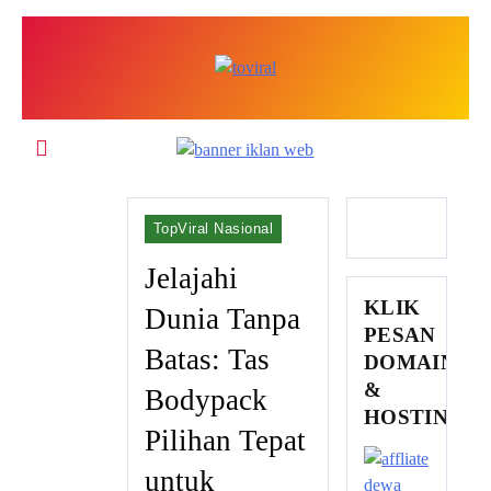
Skip
to
content
Top Viral
TopViral Nasional
Jelajahi
KLIK
Dunia Tanpa
PESAN
Batas: Tas
DOMAIN
&
Bodypack
HOSTING
Pilihan Tepat
untuk