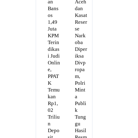
an
Aceh
Bans
dan
os
Kasat
1,49
Reser
Juta
se
KPM
Nark
Terin
oba
dikas
Diper
i Judi
iksa
Onlin
Divp
e,
ropa
PPAT
m,
K
Polri
Temu
Mint
kan
a
Rp1,
Publi
02
k
Triliu
Tung
n
gu
Depo
Hasil
sit
Resm