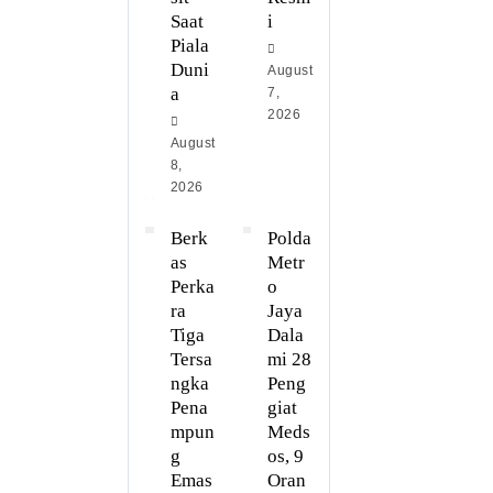
Saat
i
Piala
Duni
August
a
7,
2026
August
8,
2026
Berk
Polda
as
Metr
Perka
o
ra
Jaya
Tiga
Dala
Tersa
mi 28
ngka
Peng
Pena
giat
mpun
Meds
g
os, 9
Emas
Oran