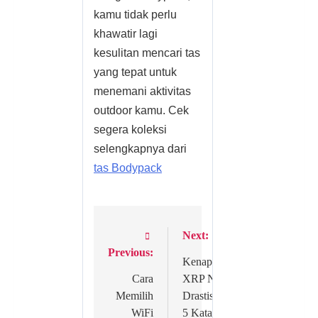
kamu tidak perlu
khawatir lagi
kesulitan mencari tas
yang tepat untuk
menemani aktivitas
outdoor kamu. Cek
segera koleksi
selengkapnya dari
tas Bodypack
Next:
Post
Previous:
navigation
Kenapa
Cara
XRP Naik
Memilih
Drastis? Ini
WiFi
5 Katalis