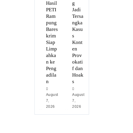
Hasil
g
PETI
Jadi
Ram
Tersa
pung
ngka
Bares
Kasu
krim
s
Siap
Kont
Limp
en
ahka
Prov
n ke
okati
Peng
f dan
adila
Hoak
n
s
August
August
7,
7,
2026
2026