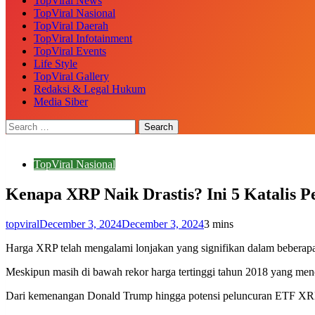
TopViral News
TopViral Nasional
TopViral Daerah
TopViral Infotainment
TopViral Events
Life Style
TopViral Gallery
Redaksi & Legal Hukum
Media Siber
TopViral Nasional
Kenapa XRP Naik Drastis? Ini 5 Katalis P
topviral
December 3, 2024
December 3, 2024
3 mins
Harga XRP telah mengalami lonjakan yang signifikan dalam beberapa w
Meskipun masih di bawah rekor harga tertinggi tahun 2018 yang menc
Dari kemenangan Donald Trump hingga potensi peluncuran ETF XRP,