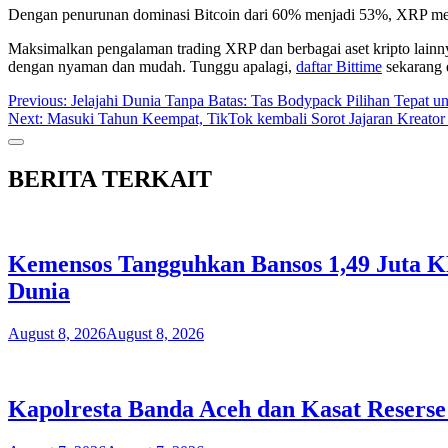
Dengan penurunan dominasi Bitcoin dari 60% menjadi 53%, XRP menja
Maksimalkan pengalaman trading XRP dan berbagai aset kripto lainnya 
dengan nyaman dan mudah. Tunggu apalagi,
daftar Bittime
sekarang 
Post
Previous:
Jelajahi Dunia Tanpa Batas: Tas Bodypack Pilihan Tepat un
Next:
Masuki Tahun Keempat, TikTok kembali Sorot Jajaran Kreator
navigation
BERITA TERKAIT
Kemensos Tangguhkan Bansos 1,49 Juta KP
Dunia
August 8, 2026
August 8, 2026
Kapolresta Banda Aceh dan Kasat Reserse