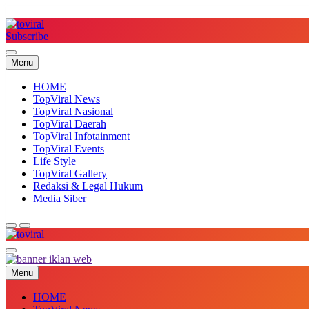
Skip
to
content
Subscribe
Top Viral
Menu
HOME
TopViral News
TopViral Nasional
TopViral Daerah
TopViral Infotainment
TopViral Events
Life Style
TopViral Gallery
Redaksi & Legal Hukum
Media Siber
Top Viral
Menu
HOME