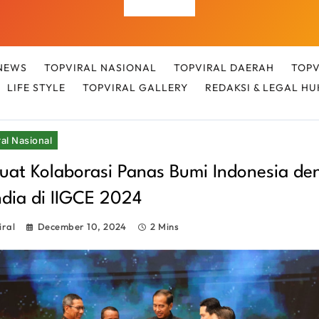
Top Viral
NEWS
TOPVIRAL NASIONAL
TOPVIRAL DAERAH
TOPV
LIFE STYLE
TOPVIRAL GALLERY
REDAKSI & LEGAL H
al Nasional
uat Kolaborasi Panas Bumi Indonesia de
ndia di IIGCE 2024
iral
December 10, 2024
2 Mins