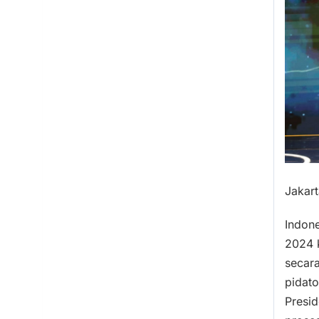
Jakar
Indone
2024 
secar
pidato
Presid