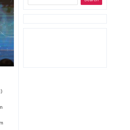
E)
am
am