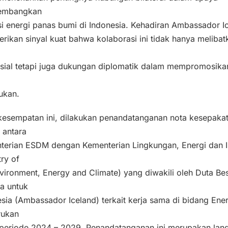
embangkan
i energi panas bumi di Indonesia. Kehadiran Ambassador I
ikan sinyal kuat bahwa kolaborasi ini tidak hanya melibat
sial tetapi juga dukungan diplomatik dalam mempromosika
ukan.
kesempatan ini, dilakukan penandatanganan nota kesepaka
 antara
terian ESDM dengan Kementerian Lingkungan, Energi dan I
try of
vironment, Energy and Climate) yang diwakili oleh Duta Be
ia untuk
sia (Ambassador Iceland) terkait kerja sama di bidang Ener
rukan
 periode 2024 – 2029. Penandatanganan ini merupakan lan