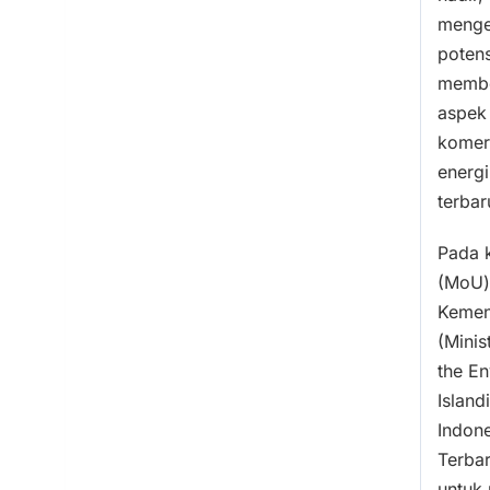
meng
potens
member
aspek
komer
energi
terbar
Pada 
(MoU)
Kemen
(Minis
the En
Island
Indone
Terba
untuk