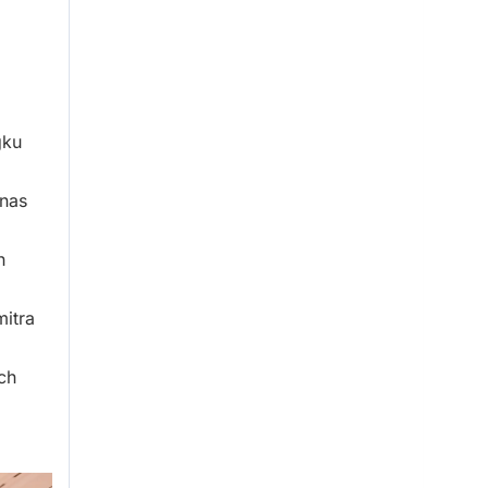
i
gku
anas
h
mitra
ch