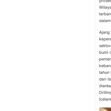
proses
Wilay
terba
dalam
Ajang
kepent
sekto
bumi 
pemen
keban
tahun 
dari I
dianta
Drilli
Icelan