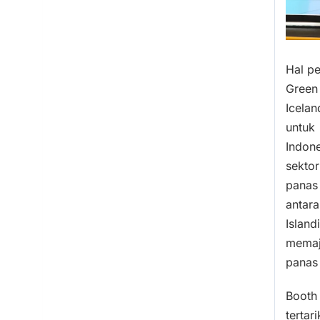
Hal pe
Green
Icela
untuk
Indon
sektor
panas
antara
Islan
memaj
panas
Booth 
tertari