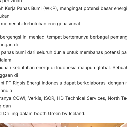
 perizinan
ah Kerja Panas Bumi (WKP), mengingat potensi besar energ
rukan
 memenuhi kebutuhan energi nasional.
 bergengsi ini menjadi tempat bertemunya berbagai peman
ingan di
r panas bumi dari seluruh dunia untuk membahas potensi p
dalam
uhan kebutuhan energi di Indonesia maupun global. Sebua
ggaan di
ini PT Rigsis Energi Indonesia dapat berkolaborasi dengan 
slandia
ranya COWI, Verkis, ISOR, HD Technical Services, North Te
ng dan
d Drilling dalam booth Green by Iceland.