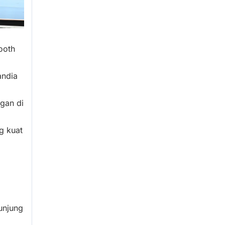
ooth
andia
gan di
g kuat
unjung