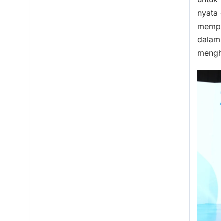
nyata
memper
dalam
mengh