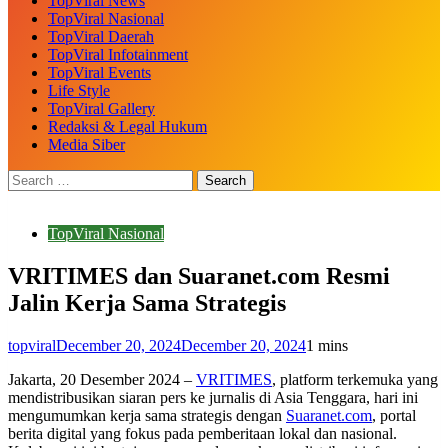
TopViral News
TopViral Nasional
TopViral Daerah
TopViral Infotainment
TopViral Events
Life Style
TopViral Gallery
Redaksi & Legal Hukum
Media Siber
TopViral Nasional
VRITIMES dan Suaranet.com Resmi
Jalin Kerja Sama Strategis
topviral
December 20, 2024
December 20, 2024
1 mins
Jakarta, 20 Desember 2024 –
VRITIMES
, platform terkemuka yang
mendistribusikan siaran pers ke jurnalis di Asia Tenggara, hari ini
mengumumkan kerja sama strategis dengan
Suaranet.com
, portal
berita digital yang fokus pada pemberitaan lokal dan nasional.