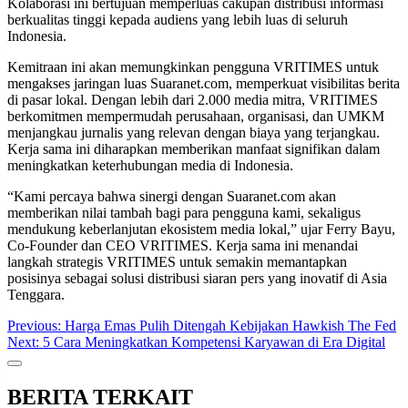
Kolaborasi ini bertujuan memperluas cakupan distribusi informasi
berkualitas tinggi kepada audiens yang lebih luas di seluruh
Indonesia.
Kemitraan ini akan memungkinkan pengguna VRITIMES untuk
mengakses jaringan luas Suaranet.com, memperkuat visibilitas berita
di pasar lokal. Dengan lebih dari 2.000 media mitra, VRITIMES
berkomitmen mempermudah perusahaan, organisasi, dan UMKM
menjangkau jurnalis yang relevan dengan biaya yang terjangkau.
Kerja sama ini diharapkan memberikan manfaat signifikan dalam
meningkatkan keterhubungan media di Indonesia.
“Kami percaya bahwa sinergi dengan Suaranet.com akan
memberikan nilai tambah bagi para pengguna kami, sekaligus
mendukung keberlanjutan ekosistem media lokal,” ujar Ferry Bayu,
Co-Founder dan CEO VRITIMES. Kerja sama ini menandai
langkah strategis VRITIMES untuk semakin memantapkan
posisinya sebagai solusi distribusi siaran pers yang inovatif di Asia
Tenggara.
Post
Previous:
Harga Emas Pulih Ditengah Kebijakan Hawkish The Fed
Next:
5 Cara Meningkatkan Kompetensi Karyawan di Era Digital
navigation
BERITA TERKAIT