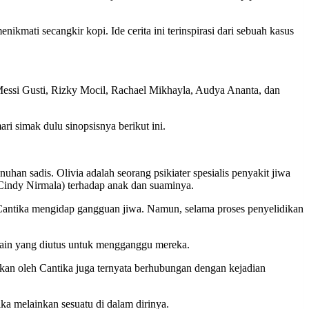
kmati secangkir kopi. Ide cerita ini terinspirasi dari sebuah kasus
Messi Gusti, Rizky Mocil, Rachael Mikhayla, Audya Ananta, dan
i simak dulu sinopsisnya berikut ini.
han sadis. Olivia adalah seorang psikiater spesialis penyakit jiwa
Cindy Nirmala) terhadap anak dan suaminya.
Cantika mengidap gangguan jiwa. Namun, selama proses penyelidikan
lain yang diutus untuk mengganggu mereka.
an oleh Cantika juga ternyata berhubungan dengan kejadian
a melainkan sesuatu di dalam dirinya.