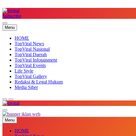
Skip
to
content
Subscribe
Top Viral
Menu
HOME
TopViral News
TopViral Nasional
TopViral Daerah
TopViral Infotainment
TopViral Events
Life Style
TopViral Gallery
Redaksi & Legal Hukum
Media Siber
Top Viral
Menu
HOME