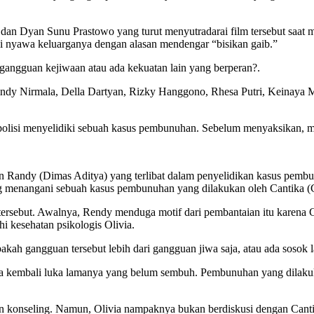
dan Dyan Sunu Prastowo yang turut menyutradarai film tersebut saat meni
isi nyawa keluarganya dengan alasan mendengar “bisikan gaib.”
 gangguan kejiwaan atau ada kekuatan lain yang berperan?.
 Cindy Nirmala, Della Dartyan, Rizky Hanggono, Rhesa Putri, Keinaya 
polisi menyelidiki sebuah kasus pembunuhan. Sebelum menyaksikan, mar
n Randy (Dimas Aditya) yang terlibat dalam penyelidikan kasus pembunu
ang menangani sebuah kasus pembunuhan yang dilakukan oleh Cantika (
ersebut. Awalnya, Rendy menduga motif dari pembantaian itu karena 
i kesehatan psikologis Olivia.
ah gangguan tersebut lebih dari gangguan jiwa saja, atau ada sosok 
ka kembali luka lamanya yang belum sembuh. Pembunuhan yang dilakuk
n konseling. Namun, Olivia nampaknya bukan berdiskusi dengan Cantik