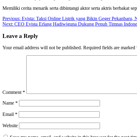
Memiliki cerita menarik serta dibintangi aktor serta aktris berbakat
Post
Previous:
Evista: Taksi Online Listrik yang Bikin Geger Pekanbaru,
Next:
CEO Evista Erlang Hadiwiguna Dukung Penuh Timnas Indonesi
navigation
Leave a Reply
Your email address will not be published.
Required fields are marked
Comment
*
Name
*
Email
*
Website