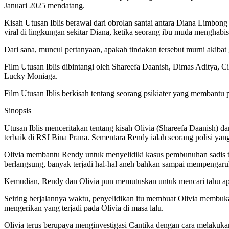
Januari 2025 mendatang.
Kisah Utusan Iblis berawal dari obrolan santai antara Diana Limbong 
viral di lingkungan sekitar Diana, ketika seorang ibu muda menghab
Dari sana, muncul pertanyaan, apakah tindakan tersebut murni akibat
Film Utusan Iblis dibintangi oleh Shareefa Daanish, Dimas Aditya,
Lucky Moniaga.
Film Utusan Iblis berkisah tentang seorang psikiater yang membantu 
Sinopsis
Utusan Iblis menceritakan tentang kisah Olivia (Shareefa Daanish) da
terbaik di RSJ Bina Prana. Sementara Rendy ialah seorang polisi y
Olivia membantu Rendy untuk menyelidiki kasus pembunuhan sadis t
berlangsung, banyak terjadi hal-hal aneh bahkan sampai mempengaruh
Kemudian, Rendy dan Olivia pun memutuskan untuk mencari tahu apak
Seiring berjalannya waktu, penyelidikan itu membuat Olivia membu
mengerikan yang terjadi pada Olivia di masa lalu.
Olivia terus berupaya menginvestigasi Cantika dengan cara melakuka