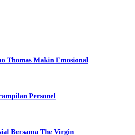
omo Thomas Makin Emosional
rampilan Personel
ial Bersama The Virgin