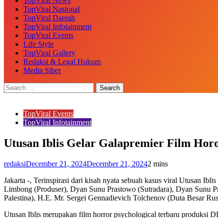
TopViral News
TopViral Nasional
TopViral Daerah
TopViral Infotainment
TopViral Events
Life Style
TopViral Gallery
Redaksi & Legal Hukum
Media Siber
TopViral Events
TopViral Infotainment
Utusan Iblis Gelar Galapremier Film Hor
redaksi
December 21, 2024
December 21, 2024
2 mins
Jakarta -, Terinspirasi dari kisah nyata sebuah kasus viral Utusan I
Limbong (Produser), Dyan Sunu Prastowo (Sutradara), Dyan Sunu Pr
Palestina), H.E. Mr. Sergei Gennadievich Tolchenov (Duta Besar Rus
Utusan Iblis merupakan film horror psychological terbaru produksi D