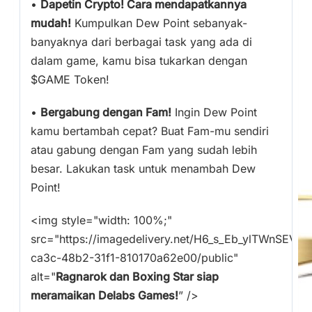
•
Dapetin Crypto! Cara mendapatkannya
mudah!
Kumpulkan Dew Point sebanyak-
banyaknya dari berbagai task yang ada di
dalam game, kamu bisa tukarkan dengan
$GAME Token!
•
Bergabung dengan Fam!
Ingin Dew Point
kamu bertambah cepat? Buat Fam-mu sendiri
atau gabung dengan Fam yang sudah lebih
besar. Lakukan task untuk menambah Dew
Point!
<img style="width: 100%;"
src="https://imagedelivery.net/H6_s_Eb_ylTWnSEV3
ca3c-48b2-31f1-810170a62e00/public"
alt="
Ragnarok dan Boxing Star siap
meramaikan Delabs Games!
” />