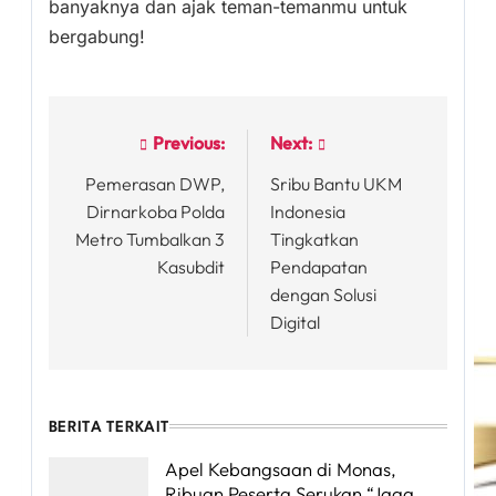
banyaknya dan ajak teman-temanmu untuk
bergabung!
Previous:
Next:
Post
Pemerasan DWP,
Sribu Bantu UKM
navigation
Dirnarkoba Polda
Indonesia
Metro Tumbalkan 3
Tingkatkan
Kasubdit
Pendapatan
dengan Solusi
Digital
BERITA TERKAIT
Apel Kebangsaan di Monas,
Ribuan Peserta Serukan “Jaga