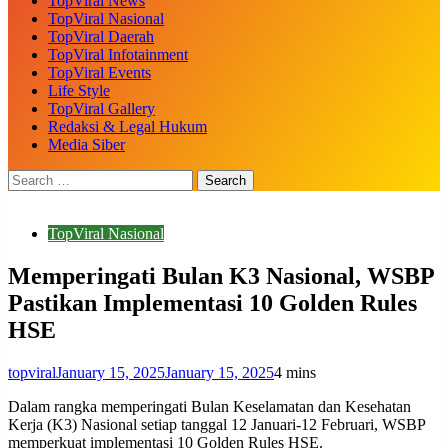
TopViral News
TopViral Nasional
TopViral Daerah
TopViral Infotainment
TopViral Events
Life Style
TopViral Gallery
Redaksi & Legal Hukum
Media Siber
TopViral Nasional
Memperingati Bulan K3 Nasional, WSBP
Pastikan Implementasi 10 Golden Rules
HSE
topviral
January 15, 2025
January 15, 2025
4 mins
Dalam rangka memperingati Bulan Keselamatan dan Kesehatan
Kerja (K3) Nasional setiap tanggal 12 Januari-12 Februari, WSBP
memperkuat implementasi 10 Golden Rules HSE.