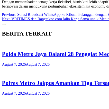
Dengan memanfaatkan tenaga kerja fleksibel, bisnis kini lebih adapti
berinovasi dalam mendukung pertumbuhan ekosistem gig economy di
Post
Previous:
Solusi Broadcast WhatsApp ke Ribuan Pelanggan dengan 
Next:
VRITIMES dan Bangtekno.com Jalin Kerja Sama untuk Meningka
navigation
BERITA TERKAIT
Polda Metro Jaya Dalami 28 Penggiat Med
August 7, 2026
August 7, 2026
Polres Metro Jakpus Amankan Tiga Tersa
August 7, 2026
August 7, 2026