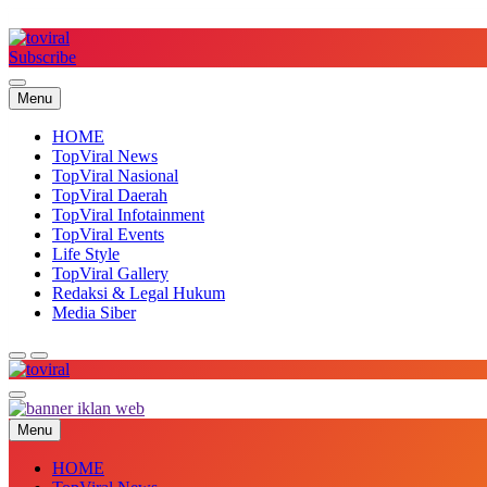
Skip
to
content
Subscribe
Top Viral
Menu
HOME
TopViral News
TopViral Nasional
TopViral Daerah
TopViral Infotainment
TopViral Events
Life Style
TopViral Gallery
Redaksi & Legal Hukum
Media Siber
Top Viral
Menu
HOME