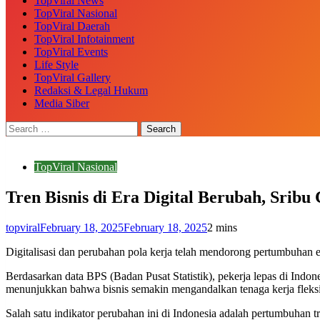
TopViral News
TopViral Nasional
TopViral Daerah
TopViral Infotainment
TopViral Events
Life Style
TopViral Gallery
Redaksi & Legal Hukum
Media Siber
TopViral Nasional
Tren Bisnis di Era Digital Berubah, Sri
topviral
February 18, 2025
February 18, 2025
2 mins
Digitalisasi dan perubahan pola kerja telah mendorong pertumbuhan e
Berdasarkan data BPS (Badan Pusat Statistik), pekerja lepas di Indon
menunjukkan bahwa bisnis semakin mengandalkan tenaga kerja fleksib
Salah satu indikator perubahan ini di Indonesia adalah pertumbuhan