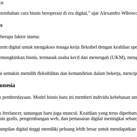
or.
erubahan cara bisnis beroperasi di era digital,” ujar Alexandro Wibo
s
eberapa faktor utama:
rm digital untuk mengakses tenaga kerja fleksibel dengan keahlian spes
memungkinkan bisnis, termasuk usaha kecil dan menengah (UKM), meng
ini semakin memilih fleksibilitas dan kemandirian dalam bekerja, menc
onesia
k pemberdayaan. Model bisnis baru ini memberi individu kebebasan 
freelancer, tantangan baru juga muncul. Keahlian yang terus diperba
sain grafis, pengembangan web, dan pemasaran digital meningkat seban
ilan digital tinggi memiliki peluang lebih besar untuk mendapatkan p