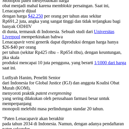
Monopoli paten menyebabkan harga
obat menjadi mahal karena memblokir persaingan. Saat ini,
Lenacapavir dijual
dengan harga
$42.250
per orang per tahun atau sekitar
Rp691,2 juta, angka yang sangat tinggi dan tidak terjangkau bagi
banyak ODHIV
di dunia, termasuk di Indonesia. Sebuah studi dari
Universitas
Liverpool
memperkirakan bahwa
Lenacapavir versi generik dapat diproduksi dengan harga hanya
$26-$40 per orang
per tahun (sekitar Rp425 ribu – Rp654 ribu), dengan keuntungan,
jika skala
produksi mencapai 10 juta pengguna, yang berarti
1/1000 dari harga
saat ini.
Lutfiyah Hanim, Peneliti Senior
dari Indonesia for Global Justice (IGJ) dan anggota Koalisi Obat
Murah (KOM),
menyoroti praktik
patent evergreening
yang sering dilakukan oleh perusahaan farmasi besar untuk
memperpanjang
monopoli melebihi masa perlindungan standar 20 tahun.
“Paten Lenacapavir akan berakhir
pada tahun 2034 di Indonesia. Namun, dengan adanya pendaftaran
paten sekunder,