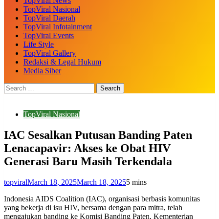
TopViral News
TopViral Nasional
TopViral Daerah
TopViral Infotainment
TopViral Events
Life Style
TopViral Gallery
Redaksi & Legal Hukum
Media Siber
TopViral Nasional
IAC Sesalkan Putusan Banding Paten
Lenacapavir: Akses ke Obat HIV
Generasi Baru Masih Terkendala
topviral
March 18, 2025
March 18, 2025
5 mins
Indonesia AIDS Coalition (IAC), organisasi berbasis komunitas
yang bekerja di isu HIV, bersama dengan para mitra, telah
mengajukan banding ke Komisi Banding Paten, Kementerian