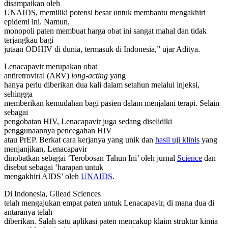
disampaikan oleh
UNAIDS, memiliki potensi besar untuk membantu mengakhiri
epidemi ini. Namun,
monopoli paten membuat harga obat ini sangat mahal dan tidak
terjangkau bagi
jutaan ODHIV di dunia, termasuk di Indonesia,” ujar Aditya.
Lenacapavir merupakan obat
antiretroviral (ARV)
long-acting
yang
hanya perlu diberikan dua kali dalam setahun melalui injeksi,
sehingga
memberikan kemudahan bagi pasien dalam menjalani terapi. Selain
sebagai
pengobatan HIV, Lenacapavir juga sedang diselidiki
penggunaannya pencegahan HIV
atau PrEP. Berkat cara kerjanya yang unik dan
hasil uji klinis
yang
menjanjikan, Lenacapavir
dinobatkan sebagai ‘Terobosan Tahun Ini’ oleh jurnal
Science
dan
disebut sebagai ‘harapan untuk
mengakhiri AIDS’ oleh
UNAIDS
.
Di Indonesia, Gilead Sciences
telah mengajukan empat paten untuk Lenacapavir, di mana dua di
antaranya telah
diberikan. Salah satu aplikasi paten mencakup klaim struktur kimia