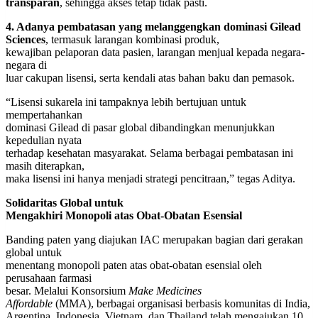
transparan
, sehingga akses tetap tidak pasti.
4. Adanya pembatasan yang melanggengkan dominasi Gilead
Sciences
, termasuk larangan kombinasi produk,
kewajiban pelaporan data pasien, larangan menjual kepada negara-
negara di
luar cakupan lisensi, serta kendali atas bahan baku dan pemasok.
“Lisensi sukarela ini tampaknya lebih bertujuan untuk
mempertahankan
dominasi Gilead di pasar global dibandingkan menunjukkan
kepedulian nyata
terhadap kesehatan masyarakat. Selama berbagai pembatasan ini
masih diterapkan,
maka lisensi ini hanya menjadi strategi pencitraan,” tegas Aditya.
Solidaritas Global untuk
Mengakhiri Monopoli atas Obat-Obatan Esensial
Banding paten yang diajukan IAC merupakan bagian dari gerakan
global untuk
menentang monopoli paten atas obat-obatan esensial oleh
perusahaan farmasi
besar. Melalui Konsorsium
Make Medicines
Affordable
(MMA), berbagai organisasi berbasis komunitas di India,
Argentina, Indonesia, Vietnam, dan Thailand telah mengajukan 10