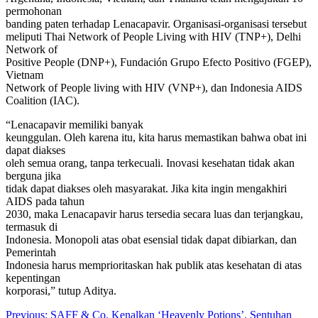
permohonan
banding paten terhadap Lenacapavir. Organisasi-organisasi tersebut
meliputi Thai Network of People Living with HIV (TNP+), Delhi
Network of
Positive People (DNP+), Fundación Grupo Efecto Positivo (FGEP),
Vietnam
Network of People living with HIV (VNP+), dan Indonesia AIDS
Coalition (IAC).
“Lenacapavir memiliki banyak
keunggulan. Oleh karena itu, kita harus memastikan bahwa obat ini
dapat diakses
oleh semua orang, tanpa terkecuali. Inovasi kesehatan tidak akan
berguna jika
tidak dapat diakses oleh masyarakat. Jika kita ingin mengakhiri
AIDS pada tahun
2030, maka Lenacapavir harus tersedia secara luas dan terjangkau,
termasuk di
Indonesia. Monopoli atas obat esensial tidak dapat dibiarkan, dan
Pemerintah
Indonesia harus memprioritaskan hak publik atas kesehatan di atas
kepentingan
korporasi,” tutup Aditya.
Post
Previous:
SAFF & Co. Kenalkan ‘Heavenly Potions’, Sentuhan