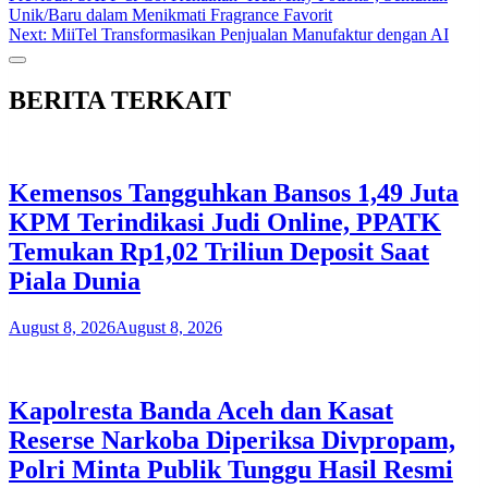
Unik/Baru dalam Menikmati Fragrance Favorit
navigation
Next:
MiiTel Transformasikan Penjualan Manufaktur dengan AI
BERITA TERKAIT
Kemensos Tangguhkan Bansos 1,49 Juta
KPM Terindikasi Judi Online, PPATK
Temukan Rp1,02 Triliun Deposit Saat
Piala Dunia
August 8, 2026
August 8, 2026
Kapolresta Banda Aceh dan Kasat
Reserse Narkoba Diperiksa Divpropam,
Polri Minta Publik Tunggu Hasil Resmi