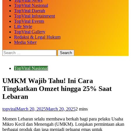
TopViral News
TopViral Nasional
TopViral Daerah
TopViral Infotainment
TopViral Events
Life Style
TopViral Gallery
Redaksi & Legal Hukum
Media Siber
TopViral Nasional
UMKM Wajib Tahu! Ini Cara
Tingkatkan Omzet hingga 25% Saat
Lebaran
topviral
March 20, 2025
March 20, 2025
2 mins
Momen Lebaran selalu membawa berkah bagi para pelaku Usaha
Mikro Kecil dan Menengah (UMKM). Lonjakan permintaan akan
berbagai produk dan jasa menjadi peluang emas untuk