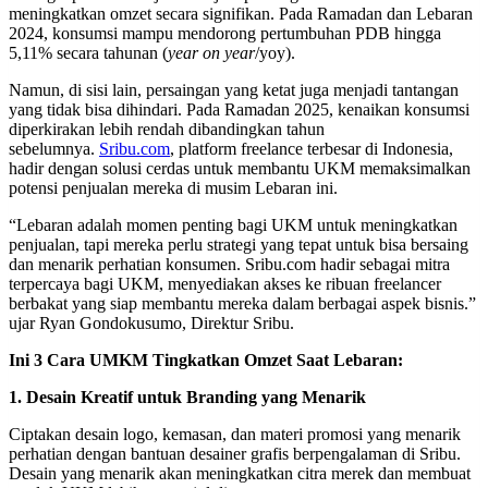
meningkatkan omzet secara signifikan. Pada Ramadan dan Lebaran
2024, konsumsi mampu mendorong pertumbuhan PDB hingga
5,11% secara tahunan (
year on year
/yoy).
Namun, di sisi lain, persaingan yang ketat juga menjadi tantangan
yang tidak bisa dihindari. Pada Ramadan 2025, kenaikan konsumsi
diperkirakan lebih rendah dibandingkan tahun
sebelumnya.
Sribu.com
, platform freelance terbesar di Indonesia,
hadir dengan solusi cerdas untuk membantu UKM memaksimalkan
potensi penjualan mereka di musim Lebaran ini.
“Lebaran adalah momen penting bagi UKM untuk meningkatkan
penjualan, tapi mereka perlu strategi yang tepat untuk bisa bersaing
dan menarik perhatian konsumen. Sribu.com hadir sebagai mitra
terpercaya bagi UKM, menyediakan akses ke ribuan freelancer
berbakat yang siap membantu mereka dalam berbagai aspek bisnis.”
ujar Ryan Gondokusumo, Direktur Sribu.
Ini 3 Cara UMKM Tingkatkan Omzet Saat Lebaran:
1. Desain Kreatif untuk Branding yang Menarik
Ciptakan desain logo, kemasan, dan materi promosi yang menarik
perhatian dengan bantuan desainer grafis berpengalaman di Sribu.
Desain yang menarik akan meningkatkan citra merek dan membuat