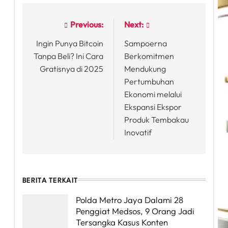
Previous:
Next:
Post
Ingin Punya Bitcoin
Sampoerna
navigation
Tanpa Beli? Ini Cara
Berkomitmen
Gratisnya di 2025
Mendukung
Pertumbuhan
Ekonomi melalui
Ekspansi Ekspor
Produk Tembakau
Inovatif
BERITA TERKAIT
Polda Metro Jaya Dalami 28
Penggiat Medsos, 9 Orang Jadi
Tersangka Kasus Konten