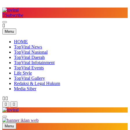
Skip
to
content
Subscribe
Top Viral
Menu
HOME
TopViral News
TopViral Nasional
TopViral Daerah
TopViral Infotainment
TopViral Events
Life Style
TopViral Gallery
Redaksi & Legal Hukum
Media Siber
Top Viral
Menu