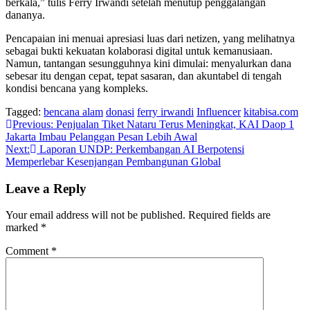
berkala,” tulis Ferry Irwandi setelah menutup penggalangan
dananya.
Pencapaian ini menuai apresiasi luas dari netizen, yang melihatnya
sebagai bukti kekuatan kolaborasi digital untuk kemanusiaan.
Namun, tantangan sesungguhnya kini dimulai: menyalurkan dana
sebesar itu dengan cepat, tepat sasaran, dan akuntabel di tengah
kondisi bencana yang kompleks.
Tagged:
bencana alam
donasi
ferry irwandi
Influencer
kitabisa.com
Post
Previous:
Penjualan Tiket Nataru Terus Meningkat, KAI Daop 1
Jakarta Imbau Pelanggan Pesan Lebih Awal
navigation
Next:
Laporan UNDP: Perkembangan AI Berpotensi
Memperlebar Kesenjangan Pembangunan Global
Leave a Reply
Your email address will not be published.
Required fields are
marked
*
Comment
*