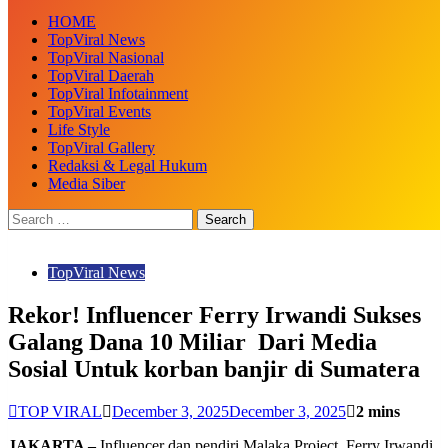
HOME
TopViral News
TopViral Nasional
TopViral Daerah
TopViral Infotainment
TopViral Events
Life Style
TopViral Gallery
Redaksi & Legal Hukum
Media Siber
TopViral News
Rekor! Influencer Ferry Irwandi Sukses
Galang Dana 10 Miliar Dari Media
Sosial Untuk korban banjir di Sumatera
TOP VIRAL
December 3, 2025
December 3, 2025
2 mins
JAKARTA –
Influencer dan pendiri Malaka Project, Ferry Irwandi,