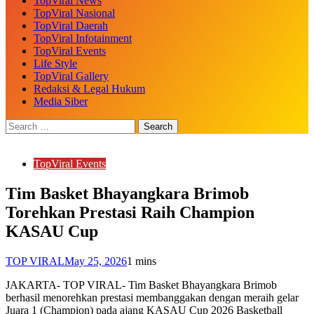
TopViral News
TopViral Nasional
TopViral Daerah
TopViral Infotainment
TopViral Events
Life Style
TopViral Gallery
Redaksi & Legal Hukum
Media Siber
TopViral Events
Tim Basket Bhayangkara Brimob
Torehkan Prestasi Raih Champion
KASAU Cup
TOP VIRAL
May 25, 2026
1 mins
JAKARTA- TOP VIRAL- Tim Basket Bhayangkara Brimob
berhasil menorehkan prestasi membanggakan dengan meraih gelar
Juara 1 (Champion) pada ajang KASAU Cup 2026 Basketball