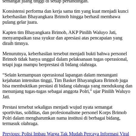
semangat juang tinggi di setiap pertandingan.
Konsistensi performa dan kerja sama tim yang kuat menjadi kunci
keberhasilan Bhayangkara Brimob hingga berhasil membawa
pulang gelar juara.
Kapten tim Bhayangkara Brimob, AKP Pinilih Waluyo Jati,
menyampaikan rasa syukur dan apresiasi atas pencapaian yang
diraih timnya.
Menurutnya, keberhasilan tersebut menjadi bukti bahwa personel
Brimob tidak hanya unggul dalam pelaksanaan tugas operasional,
tetapi juga mampu berprestasi di bidang olahraga.
“Selain kemampuan operasional lapangan dalam menangani
kejahatan intensitas tinggi, Tim Basket Bhayangkara Brimob juga
bisa membuktikan prestasi di bidang olahraga yang mendukung dan
menunjang tugas-tugas sebagai anggota Polri,” ujar Pinilih Waluyo
Jati.
Prestasi tersebut sekaligus menjadi wujud nyata semangat
sportivitas, soliditas, dan profesionalisme personel Korps Brimob
Polri dalam mengharumkan nama institusi di berbagai bidang,
termasuk olahraga.
Post
Previous:
Polisi Imbau Warga Tak Mudah Percaya Informasi Viral