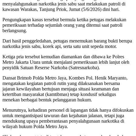
menyalahgunakan narkotika jenis sabu saat melakukan patroli di
kawasan Warakas, Tanjung Priok, Jumat (5/6/2026) dini hari.
Pengungkapan kasus tersebut bermula ketika petugas melakukan
pemeriksaan terhadap sejumlah orang yang ditemui saat patroli
berlangsung.
Dari hasil penggeledahan, petugas menemukan barang bukti berupa
narkotika jenis sabu, korek api, serta satu unit sepeda motor.
Ketiga pria tersebut kemudian diamankan dan dibawa ke Polres
Metro Jakarta Utara untuk menjalani pemeriksaan lebih lanjut oleh
penyidik Satuan Reserse Narkoba (Satresnarkoba).
Dansat Brimob Polda Metro Jaya, Kombes Pol. Henik Maryanto,
mengatakan kegiatan patroli rutin yang dilaksanakan bersama
jajaran kewilayahan bertujuan menjaga situasi keamanan dan
ketertiban masyarakat (kamtibmas) tetap kondusif sekaligus
menekan berbagai bentuk pelanggaran hukum.
Menurutnya, kehadiran personel di lapangan tidak hanya difokuskan
untuk mengantisipasi tawuran dan kejahatan jalanan, tetapi juga
mendukung upaya pemberantasan penyalahgunaan narkotika di
wilayah hukum Polda Metro Jaya.