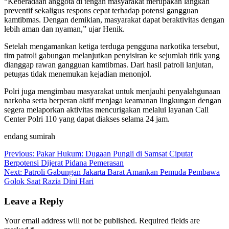
“Keberadaan anggota di tengah masyarakat merupakan langkah
preventif sekaligus respons cepat terhadap potensi gangguan
kamtibmas. Dengan demikian, masyarakat dapat beraktivitas dengan
lebih aman dan nyaman,” ujar Henik.
Setelah mengamankan ketiga terduga pengguna narkotika tersebut,
tim patroli gabungan melanjutkan penyisiran ke sejumlah titik yang
dianggap rawan gangguan kamtibmas. Dari hasil patroli lanjutan,
petugas tidak menemukan kejadian menonjol.
Polri juga mengimbau masyarakat untuk menjauhi penyalahgunaan
narkoba serta berperan aktif menjaga keamanan lingkungan dengan
segera melaporkan aktivitas mencurigakan melalui layanan Call
Center Polri 110 yang dapat diakses selama 24 jam.
endang sumirah
Post
Previous:
Pakar Hukum: Dugaan Pungli di Samsat Ciputat
Berpotensi Dijerat Pidana Pemerasan
navigation
Next:
Patroli Gabungan Jakarta Barat Amankan Pemuda Pembawa
Golok Saat Razia Dini Hari
Leave a Reply
Your email address will not be published.
Required fields are