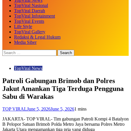
TopViral News
TopViral Nasional
TopViral Daerah
TopViral Infotainment
TopViral Events
Life Style
TopViral Gallery
Redaksi & Legal Hukum
Media Siber
TopViral News
Patroli Gabungan Brimob dan Polres
Jakut Amankan Tiga Terduga Pengguna
Sabu di Warakas
TOP VIRAL
June 5, 2026
June 5, 2026
1 mins
JAKARTA- TOP VIRAL- Tim gabungan Patroli Kompi 4 Batalyon
B Pelopor Satuan Brimob Polda Metro Jaya bersama Polres Metro
Jakarta Utara mengamankan tiga pria yang diduga