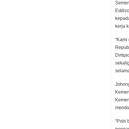
Sement
Eddizo
kepada
kerja 
“Kami 
Republ
Dirtip
sekali
selama
Johnny
Kement
Kement
menduk
“Polri
pengam