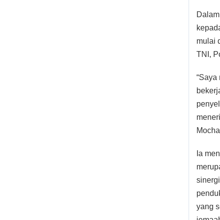
Dalam 
kepada
mulai 
TNI, P
“Saya 
bekerj
penyel
meneri
Mocham
Ia men
merupa
sinerg
penduk
yang s
jemaa