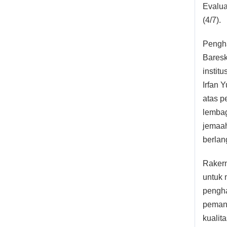
Evalua
(4/7).
Pengha
Baresk
instit
Irfan 
atas p
lembag
jemaah
berlan
Rakern
untuk 
pengha
pemang
kualit