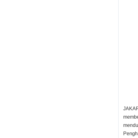
JAKAR
member
menduk
Pengha