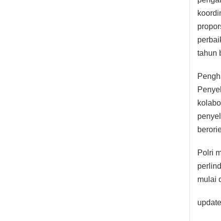
koordi
propor
perbai
tahun 
Pengha
Penyel
kolabo
penyel
berori
Polri 
perlin
mulai 
update