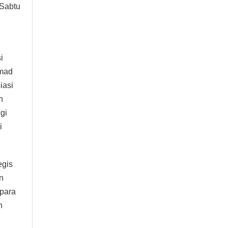
 Sabtu
i
amad
iasi
n
gi
i
egis
n
para
n