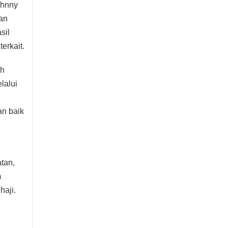
ohnny
an
sil
erkait.
ah
lalui
an baik
tan,
m
haji.