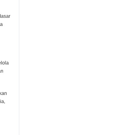
dasar
da
lola
an
kan
ia,