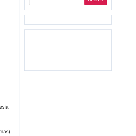
esia
rnas)