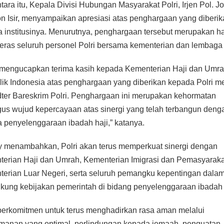
ara itu, Kepala Divisi Hubungan Masyarakat Polri, Irjen Pol. J
n Isir, menyampaikan apresiasi atas penghargaan yang diberik
 institusinya. Menurutnya, penghargaan tersebut merupakan ha
keras seluruh personel Polri bersama kementerian dan lembaga t
mengucapkan terima kasih kepada Kementerian Haji dan Umr
ik Indonesia atas penghargaan yang diberikan kepada Polri me
idter Bareskrim Polri. Penghargaan ini merupakan kehormatan
gus wujud kepercayaan atas sinergi yang telah terbangun deng
 penyelenggaraan ibadah haji,” katanya.
 menambahkan, Polri akan terus memperkuat sinergi dengan
erian Haji dan Umrah, Kementerian Imigrasi dan Pemasyaraka
erian Luar Negeri, serta seluruh pemangku kepentingan dala
ung kebijakan pemerintah di bidang penyelenggaraan ibadah 
 berkomitmen untuk terus menghadirkan rasa aman melalui
anan yang optimal, perlindungan kepada jemaah, penguatan