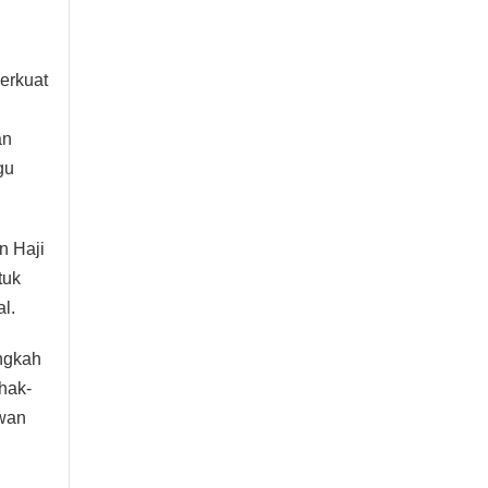
erkuat
an
gu
n Haji
tuk
l.
ngkah
hak-
awan