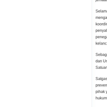
Selama
menga
koordi
penyal
peneg
kelanc
Sebaga
dan Um
Satuan
Satgas
preven
pihak 
hukum