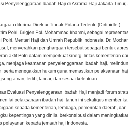
si Penyelenggaraan Ibadah Haji di Asrama Haji Jakarta Timur,
rgaan diterima Direktur Tindak Pidana Tertentu (Dirtipidter)
rim Polri, Brigjen Pol. Mohammad Irhamni, sebagai representas
usi Polri. Menteri Haji dan Umrah Republik Indonesia, Dr. Moch
Yusuf, menyerahkan penghargaan tersebut sebagai bentuk apres
eran aktif Polri dalam memperkuat sinergi lintas kementerian da
a, menjaga keamanan penyelenggaraan ibadah haji, melindun
, serta menegakkan hukum guna memastikan pelaksanaan haj
gsung aman, tertib, lancar, dan sesuai ketentuan.
as Evaluasi Penyelenggaraan Ibadah Haji menjadi forum strat
menilai pelaksanaan ibadah haji tahun ini sekaligus memberika
rgaan kepada kementerian, lembaga, pemerintah daerah, dan 
ku kepentingan yang dinilai berkontribusi dalam meningkatka
as pelayanan kepada jemaah haji Indonesia.