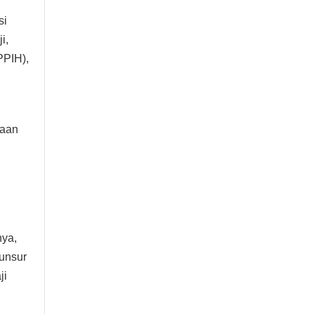
si
i,
PPIH),
naan
nya,
 unsur
ji