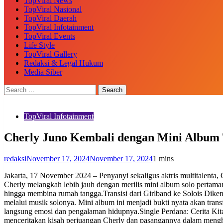
TopViral News
TopViral Nasional
TopViral Daerah
TopViral Infotainment
TopViral Events
Life Style
TopViral Gallery
Redaksi & Legal Hukum
Media Siber
TopViral Infotainment
Cherly Juno Kembali dengan Mini Album T
redaksi
November 17, 2024
November 17, 2024
1 mins
Jakarta, 17 November 2024 – Penyanyi sekaligus aktris multitalenta,
Cherly melangkah lebih jauh dengan merilis mini album solo pertam
hingga membina rumah tangga.Transisi dari Girlband ke Solois Dikenal
melalui musik solonya. Mini album ini menjadi bukti nyata akan tr
langsung emosi dan pengalaman hidupnya.Single Perdana: Cerita Kita 
menceritakan kisah perjuangan Cherly dan pasangannya dalam mengha