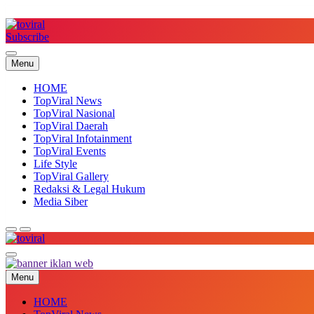
Skip
to
content
Subscribe
Top Viral
Menu
HOME
TopViral News
TopViral Nasional
TopViral Daerah
TopViral Infotainment
TopViral Events
Life Style
TopViral Gallery
Redaksi & Legal Hukum
Media Siber
Top Viral
Menu
HOME