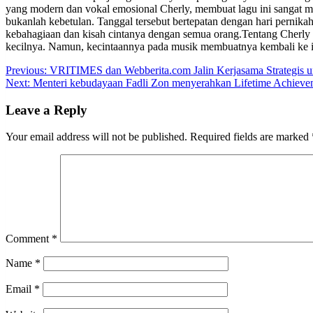
yang modern dan vokal emosional Cherly, membuat lagu ini sangat mu
bukanlah kebetulan. Tanggal tersebut bertepatan dengan hari pernika
kebahagiaan dan kisah cintanya dengan semua orang.Tentang Cherly Jun
kecilnya. Namun, kecintaannya pada musik membuatnya kembali ke in
Post
Previous:
VRITIMES dan Webberita.com Jalin Kerjasama Strategis u
Next:
Menteri kebudayaan Fadli Zon menyerahkan Lifetime Achieve
navigation
Leave a Reply
Your email address will not be published.
Required fields are marked
Comment
*
Name
*
Email
*