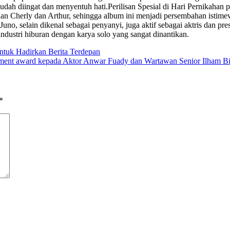
dah diingat dan menyentuh hati.Perilisan Spesial di Hari Pernikahan p
han Cherly dan Arthur, sehingga album ini menjadi persembahan istimew
o, selain dikenal sebagai penyanyi, juga aktif sebagai aktris dan pres
dustri hiburan dengan karya solo yang sangat dinantikan.
ntuk Hadirkan Berita Terdepan
ment award kepada Aktor Anwar Fuady dan Wartawan Senior Ilham B
*