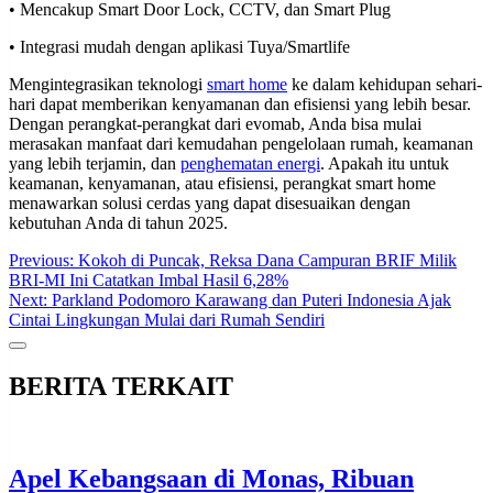
• Mencakup Smart Door Lock, CCTV, dan Smart Plug
• Integrasi mudah dengan aplikasi Tuya/Smartlife
Mengintegrasikan teknologi
smart home
ke dalam kehidupan sehari-
hari dapat memberikan kenyamanan dan efisiensi yang lebih besar.
Dengan perangkat-perangkat dari evomab, Anda bisa mulai
merasakan manfaat dari kemudahan pengelolaan rumah, keamanan
yang lebih terjamin, dan
penghematan energi
. Apakah itu untuk
keamanan, kenyamanan, atau efisiensi, perangkat smart home
menawarkan solusi cerdas yang dapat disesuaikan dengan
kebutuhan Anda di tahun 2025.
Post
Previous:
Kokoh di Puncak, Reksa Dana Campuran BRIF Milik
BRI-MI Ini Catatkan Imbal Hasil 6,28%
navigation
Next:
Parkland Podomoro Karawang dan Puteri Indonesia Ajak
Cintai Lingkungan Mulai dari Rumah Sendiri
BERITA TERKAIT
Apel Kebangsaan di Monas, Ribuan