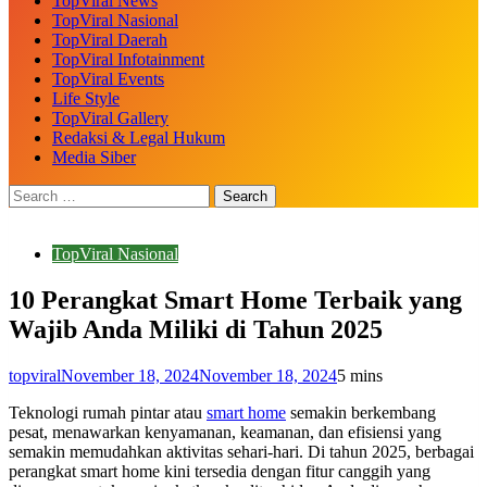
TopViral News
TopViral Nasional
TopViral Daerah
TopViral Infotainment
TopViral Events
Life Style
TopViral Gallery
Redaksi & Legal Hukum
Media Siber
TopViral Nasional
10 Perangkat Smart Home Terbaik yang
Wajib Anda Miliki di Tahun 2025
topviral
November 18, 2024
November 18, 2024
5 mins
Teknologi rumah pintar atau
smart home
semakin berkembang
pesat, menawarkan kenyamanan, keamanan, dan efisiensi yang
semakin memudahkan aktivitas sehari-hari. Di tahun 2025, berbagai
perangkat smart home kini tersedia dengan fitur canggih yang