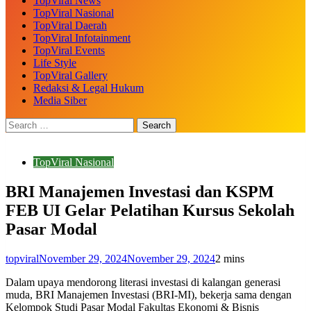
TopViral News
TopViral Nasional
TopViral Daerah
TopViral Infotainment
TopViral Events
Life Style
TopViral Gallery
Redaksi & Legal Hukum
Media Siber
TopViral Nasional
BRI Manajemen Investasi dan KSPM
FEB UI Gelar Pelatihan Kursus Sekolah
Pasar Modal
topviral
November 29, 2024
November 29, 2024
2 mins
Dalam upaya mendorong literasi investasi di kalangan generasi
muda, BRI Manajemen Investasi (BRI-MI), bekerja sama dengan
Kelompok Studi Pasar Modal Fakultas Ekonomi & Bisnis