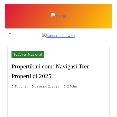
Skip
to
content
Top Viral
TopViral Nasional
Propertikini.com: Navigasi Tren
Properti di 2025
Topviral
January 2, 2025
2 Mins