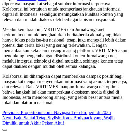
dipercaya masyarakat sebagai sumber informasi terpercaya.
Kolaborasi ini bertujuan untuk memperluas jangkauan informasi
digital di Indonesia, sekaligus meningkatkan kualitas konten yang
relevan dan mudah diakses oleh berbagai lapisan masyarakat.
Melalui kemitraan ini, VRITIMES dan Jurnalwarga.net
berkomitmen untuk menghadirkan berita-berita aktual yang tidak
hanya fokus pada isu-isu nasional, tetapi juga menggali lebih dalam
potensi dan cerita lokal yang sering terlewatkan. Dengan
memanfaatkan kekuatan masing-masing platform, VRITIMES akan
mendukung pengembangan distribusi konten Jurnalwarga.net
melalui integrasi teknologi digital mutakhir, sehingga konten tetap
dapat diakses dengan mudah oleh semua kalangan.
Kolaborasi ini diharapkan dapat memberikan dampak positif bagi
masyarakat dengan menyediakan informasi yang akurat, terpercaya,
dan relevan. Baik VRITIMES maupun Jurnalwarga.net optimis
bahwa langkah ini akan memperkuat ekosistem media digital di
Indonesia, serta mendorong sinergi yang lebih besar antara media
lokal dan platform nasional.
Post
Previous:
Propertikini.com: Navigasi Tren Properti di 2025
Next:
Baju Santai Tetap Stylish: Kaos Bodypack yang Wajib
navigation
Dimiliki untuk Akhir Pekan Aktif