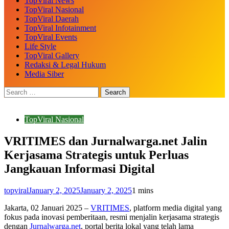
TopViral News
TopViral Nasional
TopViral Daerah
TopViral Infotainment
TopViral Events
Life Style
TopViral Gallery
Redaksi & Legal Hukum
Media Siber
TopViral Nasional
VRITIMES dan Jurnalwarga.net Jalin
Kerjasama Strategis untuk Perluas
Jangkauan Informasi Digital
topviral
January 2, 2025
January 2, 2025
1 mins
Jakarta, 02 Januari 2025 –
VRITIMES
, platform media digital yang
fokus pada inovasi pemberitaan, resmi menjalin kerjasama strategis
dengan
Jurnalwarga.net
, portal berita lokal yang telah lama