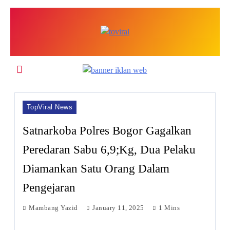
Skip
to
content
Top Viral
TopViral News
Satnarkoba Polres Bogor Gagalkan
Peredaran Sabu 6,9;Kg, Dua Pelaku
Diamankan Satu Orang Dalam
Pengejaran
Mambang Yazid
January 11, 2025
1 Mins