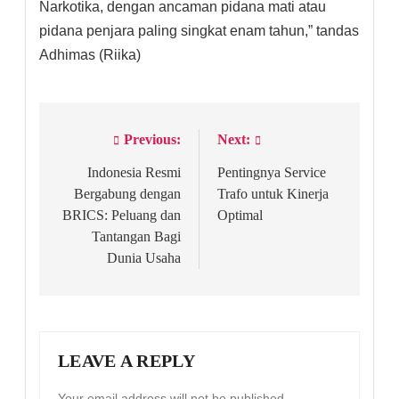
Narkotika, dengan ancaman pidana mati atau
pidana penjara paling singkat enam tahun,” tandas
Adhimas (Riika)
Previous:
Next:
Post
navigation
Indonesia Resmi
Pentingnya Service
Bergabung dengan
Trafo untuk Kinerja
BRICS: Peluang dan
Optimal
Tantangan Bagi
Dunia Usaha
LEAVE A REPLY
Your email address will not be published.