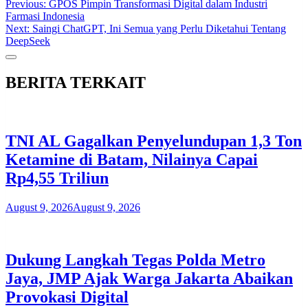
Post
Previous:
GPOS Pimpin Transformasi Digital dalam Industri
Farmasi Indonesia
navigation
Next:
Saingi ChatGPT, Ini Semua yang Perlu Diketahui Tentang
DeepSeek
BERITA TERKAIT
TNI AL Gagalkan Penyelundupan 1,3 Ton
Ketamine di Batam, Nilainya Capai
Rp4,55 Triliun
August 9, 2026
August 9, 2026
Dukung Langkah Tegas Polda Metro
Jaya, JMP Ajak Warga Jakarta Abaikan
Provokasi Digital