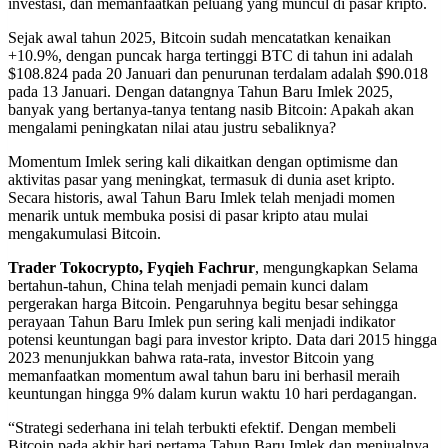
investasi, dan memanfaatkan peluang yang muncul di pasar kripto.
Sejak awal tahun 2025, Bitcoin sudah mencatatkan kenaikan
+10.9%, dengan puncak harga tertinggi BTC di tahun ini adalah
$108.824 pada 20 Januari dan penurunan terdalam adalah $90.018
pada 13 Januari. Dengan datangnya Tahun Baru Imlek 2025,
banyak yang bertanya-tanya tentang nasib Bitcoin: Apakah akan
mengalami peningkatan nilai atau justru sebaliknya?
Momentum Imlek sering kali dikaitkan dengan optimisme dan
aktivitas pasar yang meningkat, termasuk di dunia aset kripto.
Secara historis, awal Tahun Baru Imlek telah menjadi momen
menarik untuk membuka posisi di pasar kripto atau mulai
mengakumulasi Bitcoin.
Trader Tokocrypto, Fyqieh Fachrur
, mengungkapkan Selama
bertahun-tahun, China telah menjadi pemain kunci dalam
pergerakan harga Bitcoin. Pengaruhnya begitu besar sehingga
perayaan Tahun Baru Imlek pun sering kali menjadi indikator
potensi keuntungan bagi para investor kripto. Data dari 2015 hingga
2023 menunjukkan bahwa rata-rata, investor Bitcoin yang
memanfaatkan momentum awal tahun baru ini berhasil meraih
keuntungan hingga 9% dalam kurun waktu 10 hari perdagangan.
“Strategi sederhana ini telah terbukti efektif. Dengan membeli
Bitcoin pada akhir hari pertama Tahun Baru Imlek dan menjualnya