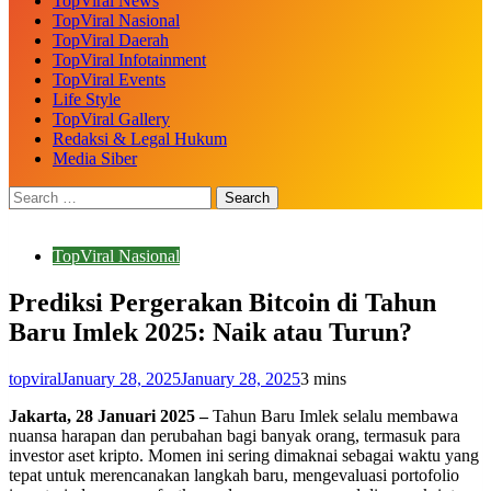
TopViral News
TopViral Nasional
TopViral Daerah
TopViral Infotainment
TopViral Events
Life Style
TopViral Gallery
Redaksi & Legal Hukum
Media Siber
TopViral Nasional
Prediksi Pergerakan Bitcoin di Tahun
Baru Imlek 2025: Naik atau Turun?
topviral
January 28, 2025
January 28, 2025
3 mins
Jakarta, 28 Januari 2025 –
Tahun Baru Imlek selalu membawa
nuansa harapan dan perubahan bagi banyak orang, termasuk para
investor aset kripto. Momen ini sering dimaknai sebagai waktu yang
tepat untuk merencanakan langkah baru, mengevaluasi portofolio