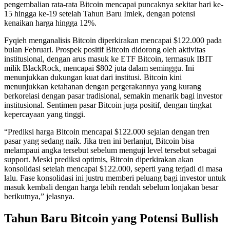
pengembalian rata-rata Bitcoin mencapai puncaknya sekitar hari ke-
15 hingga ke-19 setelah Tahun Baru Imlek, dengan potensi
kenaikan harga hingga 12%.
Fyqieh menganalisis Bitcoin diperkirakan mencapai $122.000 pada
bulan Februari. Prospek positif Bitcoin didorong oleh aktivitas
institusional, dengan arus masuk ke ETF Bitcoin, termasuk IBIT
milik BlackRock, mencapai $802 juta dalam seminggu. Ini
menunjukkan dukungan kuat dari institusi. Bitcoin kini
menunjukkan ketahanan dengan pergerakannya yang kurang
berkorelasi dengan pasar tradisional, semakin menarik bagi investor
institusional. Sentimen pasar Bitcoin juga positif, dengan tingkat
kepercayaan yang tinggi.
“Prediksi harga Bitcoin mencapai $122.000 sejalan dengan tren
pasar yang sedang naik. Jika tren ini berlanjut, Bitcoin bisa
melampaui angka tersebut sebelum menguji level tersebut sebagai
support. Meski prediksi optimis, Bitcoin diperkirakan akan
konsolidasi setelah mencapai $122.000, seperti yang terjadi di masa
lalu. Fase konsolidasi ini justru memberi peluang bagi investor untuk
masuk kembali dengan harga lebih rendah sebelum lonjakan besar
berikutnya,” jelasnya.
Tahun Baru Bitcoin yang Potensi Bullish