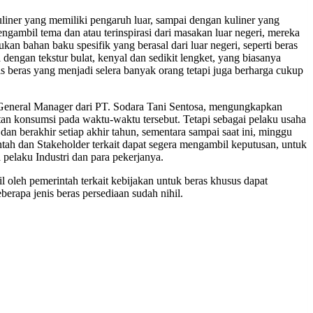
uliner yang memiliki pengaruh luar, sampai dengan kuliner yang
ngambil tema dan atau terinspirasi dari masakan luar negeri, mereka
n bahan baku spesifik yang berasal dari luar negeri, seperti beras
engan tekstur bulat, kenyal dan sedikit lengket, yang biasanya
s beras yang menjadi selera banyak orang tetapi juga berharga cukup
, General Manager dari PT. Sodara Tani Sentosa, mengungkapkan
an konsumsi pada waktu-waktu tersebut. Tetapi sebagai pelaku usaha
an berakhir setiap akhir tahun, sementara sampai saat ini, minggu
ah dan Stakeholder terkait dapat segera mengambil keputusan, untuk
pelaku Industri dan para pekerjanya.
oleh pemerintah terkait kebijakan untuk beras khusus dapat
erapa jenis beras persediaan sudah nihil.