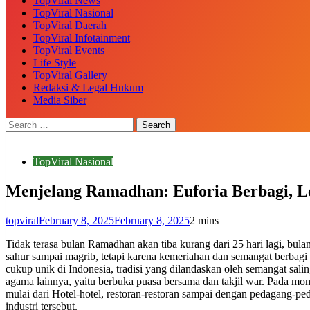
TopViral News
TopViral Nasional
TopViral Daerah
TopViral Infotainment
TopViral Events
Life Style
TopViral Gallery
Redaksi & Legal Hukum
Media Siber
TopViral Nasional
Menjelang Ramadhan: Euforia Berbagi, L
topviral
February 8, 2025
February 8, 2025
2 mins
Tidak terasa bulan Ramadhan akan tiba kurang dari 25 hari lagi, bu
sahur sampai magrib, tetapi karena kemeriahan dan semangat berbagi y
cukup unik di Indonesia, tradisi yang dilandaskan oleh semangat sa
agama lainnya, yaitu berbuka puasa bersama dan takjil war. Pada mom
mulai dari Hotel-hotel, restoran-restoran sampai dengan pedagang-
industri tersebut.