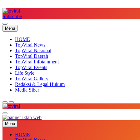
Skip
to
content
Subscribe
Top Viral
Menu
HOME
TopViral News
TopViral Nasional
TopViral Daerah
TopViral Infotainment
TopViral Events
Life Style
TopViral Gallery
Redaksi & Legal Hukum
Media Siber
Top Viral
Menu
HOME