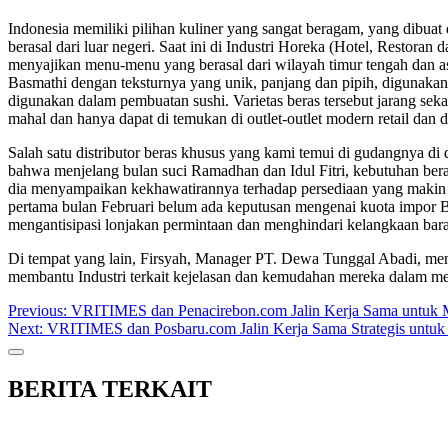
Indonesia memiliki pilihan kuliner yang sangat beragam, yang dibuat
berasal dari luar negeri. Saat ini di Industri Horeka (Hotel, Restor
menyajikan menu-menu yang berasal dari wilayah timur tengah dan asi
Basmathi dengan teksturnya yang unik, panjang dan pipih, digunakan
digunakan dalam pembuatan sushi. Varietas beras tersebut jarang sek
mahal dan hanya dapat di temukan di outlet-outlet modern retail dan d
Salah satu distributor beras khusus yang kami temui di gudangnya d
bahwa menjelang bulan suci Ramadhan dan Idul Fitri, kebutuhan bera
dia menyampaikan kekhawatirannya terhadap persediaan yang makin men
pertama bulan Februari belum ada keputusan mengenai kuota impor B
mengantisipasi lonjakan permintaan dan menghindari kelangkaan bara
Di tempat yang lain, Firsyah, Manager PT. Dewa Tunggal Abadi, meny
membantu Industri terkait kejelasan dan kemudahan mereka dalam menj
Post
Previous:
VRITIMES dan Penacirebon.com Jalin Kerja Sama untuk Me
Next:
VRITIMES dan Posbaru.com Jalin Kerja Sama Strategis untuk 
navigation
BERITA TERKAIT