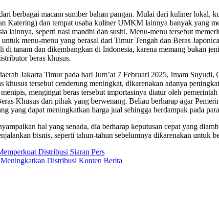
 dari berbagai macam sumber bahan pangan. Mulai dari kuliner lokal, k
an dan Katering) dan tempat usaha kuliner UMKM lainnya banyak yang me
a lainnya, seperti nasi mandhi dan sushi. Menu-menu tersebut memerluka
 untuk menu-menu yang berasal dari Timur Tengah dan Beras Japonica d
ali di tanam dan dikembangkan di Indonesia, karena memang bukan jeni
istributor beras khusus.
i daerah Jakarta Timur pada hari Jum’at 7 Februari 2025, Imam Suyudi
s khusus tersebut cenderung meningkat, dikarenakan adanya peningkat
ipis, mengingat beras tersebut importasinya diatur oleh pemerintah d
eras Khusus dari pihak yang berwenang. Beliau berharap agar Pemerint
ng yang dapat meningkatkan harga jual sehingga berdampak pada para 
ampaikan hal yang senada, dia berharap keputusan cepat yang diambil 
alankan bisnis, seperti tahun-tahun sebelumnya dikarenakan untuk beb
mperkuat Distribusi Siaran Pers
Meningkatkan Distribusi Konten Berita