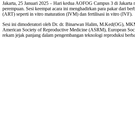
Jakarta, 25 Januari 2025 – Hari kedua AOFOG Campus 3 di Jakarta m
perempuan. Sesi keempat acara ini menghadirkan para pakar dari ber
(ART) seperti in vitro maturation (IVM) dan fertilisasi in vitro (IVF).
Sesi ini dimoderatori oleh Dr. dr. Binarwan Halim, M.Ked(OG), MKM
American Society of Reproductive Medicine (ASRM), European Soci
rekam jejak panjang dalam pengembangan teknologi reproduksi berba