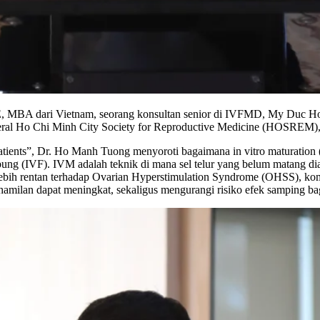
 MBA dari Vietnam, seorang konsultan senior di IVFMD, My Duc Hosp
eral Ho Chi Minh City Society for Reproductive Medicine (HOSREM), ya
nts”, Dr. Ho Manh Tuong menyoroti bagaimana in vitro maturation (
ung (IVF). IVM adalah teknik di mana sel telur yang belum matang di
ebih rentan terhadap Ovarian Hyperstimulation Syndrome (OHSS), komp
milan dapat meningkat, sekaligus mengurangi risiko efek samping bag