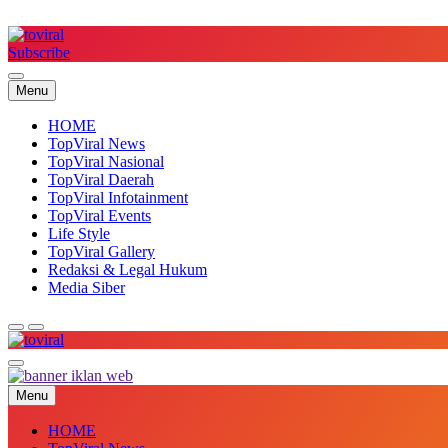
Skip
to
content
Subscribe
Top Viral
Menu
HOME
TopViral News
TopViral Nasional
TopViral Daerah
TopViral Infotainment
TopViral Events
Life Style
TopViral Gallery
Redaksi & Legal Hukum
Media Siber
Top Viral
Menu
HOME