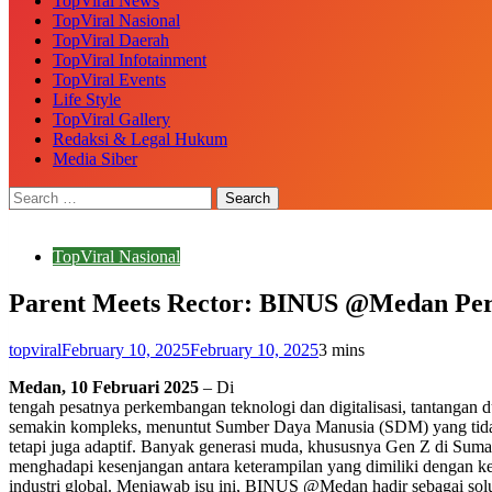
TopViral News
TopViral Nasional
TopViral Daerah
TopViral Infotainment
TopViral Events
Life Style
TopViral Gallery
Redaksi & Legal Hukum
Media Siber
TopViral Nasional
Parent Meets Rector: BINUS @Medan Perk
topviral
February 10, 2025
February 10, 2025
3 mins
Medan, 10 Februari 2025
– Di
tengah pesatnya perkembangan teknologi dan digitalisasi, tantangan d
semakin kompleks, menuntut Sumber Daya Manusia (SDM) yang tid
tetapi juga adaptif. Banyak generasi muda, khususnya Gen Z di Suma
menghadapi kesenjangan antara keterampilan yang dimiliki dengan k
industri global. Menjawab isu ini, BINUS @Medan hadir sebagai sol