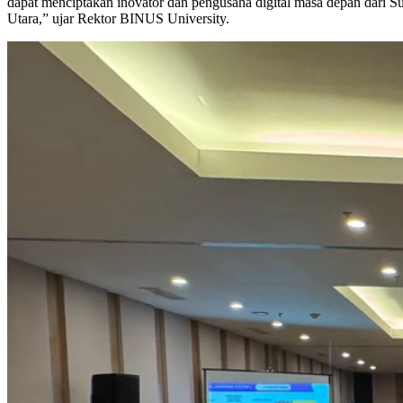
dapat menciptakan inovator dan pengusaha digital masa depan dari S
Utara,” ujar Rektor BINUS University.