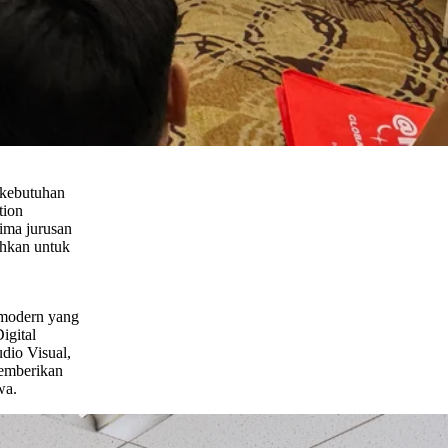
 kebutuhan
tion
ima jurusan
uhkan untuk
 modern yang
igital
dio Visual,
memberikan
wa.