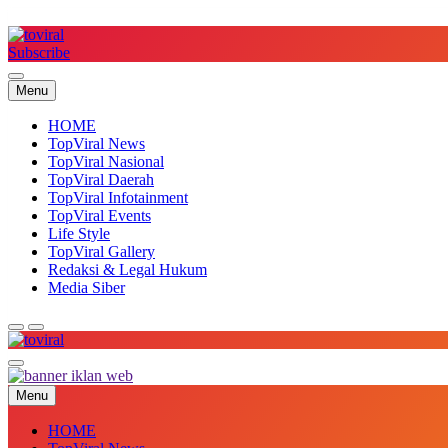
Skip
to
content
Subscribe
Top Viral
Menu
HOME
TopViral News
TopViral Nasional
TopViral Daerah
TopViral Infotainment
TopViral Events
Life Style
TopViral Gallery
Redaksi & Legal Hukum
Media Siber
Top Viral
Menu
HOME