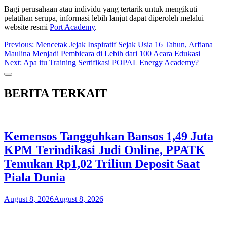
Bagi perusahaan atau individu yang tertarik untuk mengikuti
pelatihan serupa, informasi lebih lanjut dapat diperoleh melalui
website resmi
Port Academy
.
Post
Previous:
Mencetak Jejak Inspiratif Sejak Usia 16 Tahun, Arfiana
Maulina Menjadi Pembicara di Lebih dari 100 Acara Edukasi
navigation
Next:
Apa itu Training Sertifikasi POPAL Energy Academy?
BERITA TERKAIT
Kemensos Tangguhkan Bansos 1,49 Juta
KPM Terindikasi Judi Online, PPATK
Temukan Rp1,02 Triliun Deposit Saat
Piala Dunia
August 8, 2026
August 8, 2026