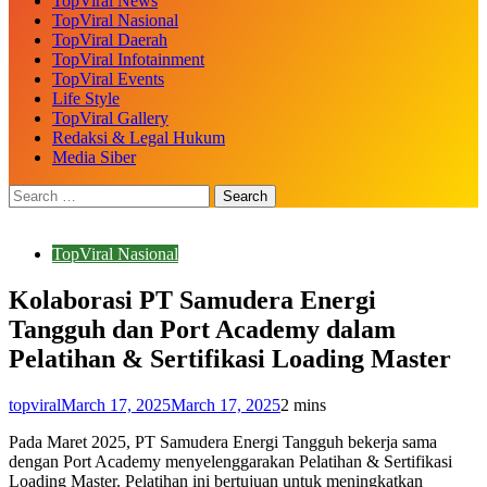
TopViral News
TopViral Nasional
TopViral Daerah
TopViral Infotainment
TopViral Events
Life Style
TopViral Gallery
Redaksi & Legal Hukum
Media Siber
TopViral Nasional
Kolaborasi PT Samudera Energi
Tangguh dan Port Academy dalam
Pelatihan & Sertifikasi Loading Master
topviral
March 17, 2025
March 17, 2025
2 mins
Pada Maret 2025, PT Samudera Energi Tangguh bekerja sama
dengan Port Academy menyelenggarakan Pelatihan & Sertifikasi
Loading Master. Pelatihan ini bertujuan untuk meningkatkan