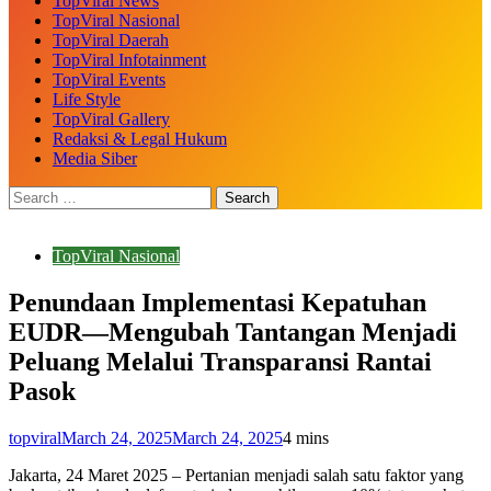
TopViral News
TopViral Nasional
TopViral Daerah
TopViral Infotainment
TopViral Events
Life Style
TopViral Gallery
Redaksi & Legal Hukum
Media Siber
TopViral Nasional
Penundaan Implementasi Kepatuhan
EUDR—Mengubah Tantangan Menjadi
Peluang Melalui Transparansi Rantai
Pasok
topviral
March 24, 2025
March 24, 2025
4 mins
Jakarta, 24 Maret 2025 – Pertanian menjadi salah satu faktor yang