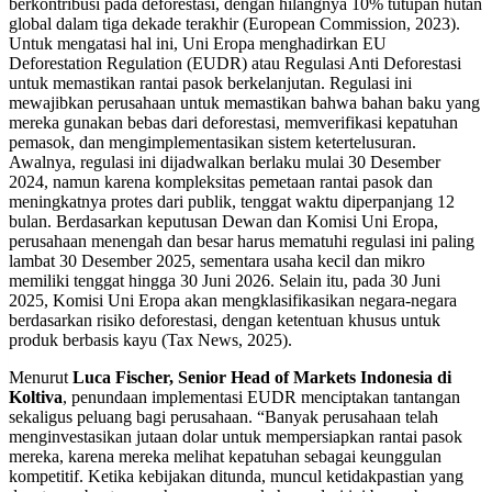
berkontribusi pada deforestasi, dengan hilangnya 10% tutupan hutan
global dalam tiga dekade terakhir (European Commission, 2023).
Untuk mengatasi hal ini, Uni Eropa menghadirkan EU
Deforestation Regulation (EUDR) atau Regulasi Anti Deforestasi
untuk memastikan rantai pasok berkelanjutan. Regulasi ini
mewajibkan perusahaan untuk memastikan bahwa bahan baku yang
mereka gunakan bebas dari deforestasi, memverifikasi kepatuhan
pemasok, dan mengimplementasikan sistem ketertelusuran.
Awalnya, regulasi ini dijadwalkan berlaku mulai 30 Desember
2024, namun karena kompleksitas pemetaan rantai pasok dan
meningkatnya protes dari publik, tenggat waktu diperpanjang 12
bulan. Berdasarkan keputusan Dewan dan Komisi Uni Eropa,
perusahaan menengah dan besar harus mematuhi regulasi ini paling
lambat 30 Desember 2025, sementara usaha kecil dan mikro
memiliki tenggat hingga 30 Juni 2026. Selain itu, pada 30 Juni
2025, Komisi Uni Eropa akan mengklasifikasikan negara-negara
berdasarkan risiko deforestasi, dengan ketentuan khusus untuk
produk berbasis kayu (Tax News, 2025).
Menurut
Luca Fischer, Senior Head of Markets Indonesia
di
Koltiva
, penundaan implementasi EUDR menciptakan tantangan
sekaligus peluang bagi perusahaan. “Banyak perusahaan telah
menginvestasikan jutaan dolar untuk mempersiapkan rantai pasok
mereka, karena mereka melihat kepatuhan sebagai keunggulan
kompetitif. Ketika kebijakan ditunda, muncul ketidakpastian yang