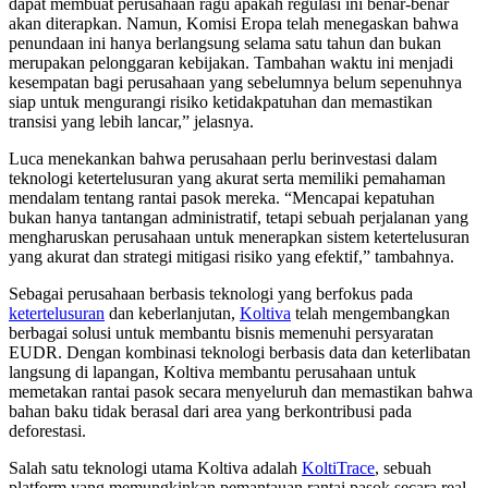
dapat membuat perusahaan ragu apakah regulasi ini benar-benar
akan diterapkan. Namun, Komisi Eropa telah menegaskan bahwa
penundaan ini hanya berlangsung selama satu tahun dan bukan
merupakan pelonggaran kebijakan. Tambahan waktu ini menjadi
kesempatan bagi perusahaan yang sebelumnya belum sepenuhnya
siap untuk mengurangi risiko ketidakpatuhan dan memastikan
transisi yang lebih lancar,” jelasnya.
Luca menekankan bahwa perusahaan perlu berinvestasi dalam
teknologi ketertelusuran yang akurat serta memiliki pemahaman
mendalam tentang rantai pasok mereka. “Mencapai kepatuhan
bukan hanya tantangan administratif, tetapi sebuah perjalanan yang
mengharuskan perusahaan untuk menerapkan sistem ketertelusuran
yang akurat dan strategi mitigasi risiko yang efektif,” tambahnya.
Sebagai perusahaan berbasis teknologi yang berfokus pada
ketertelusuran
dan keberlanjutan,
Koltiva
telah mengembangkan
berbagai solusi untuk membantu bisnis memenuhi persyaratan
EUDR. Dengan kombinasi teknologi berbasis data dan keterlibatan
langsung di lapangan, Koltiva membantu perusahaan untuk
memetakan rantai pasok secara menyeluruh dan memastikan bahwa
bahan baku tidak berasal dari area yang berkontribusi pada
deforestasi.
Salah satu teknologi utama Koltiva adalah
KoltiTrace
, sebuah
platform yang memungkinkan pemantauan rantai pasok secara real-