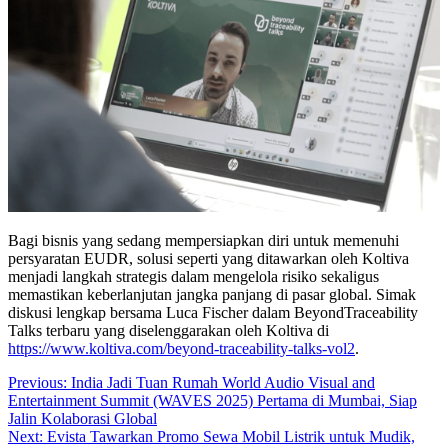
Bagi bisnis yang sedang mempersiapkan diri untuk memenuhi
persyaratan EUDR, solusi seperti yang ditawarkan oleh Koltiva
menjadi langkah strategis dalam mengelola risiko sekaligus
memastikan keberlanjutan jangka panjang di pasar global. Simak
diskusi lengkap bersama Luca Fischer dalam BeyondTraceability
Talks terbaru yang diselenggarakan oleh Koltiva di
https://www.koltiva.com/beyond-traceability-talks-vol2
.
Post
Previous:
India Jadi Tuan Rumah World Audio Visual and
Entertainment Summit (WAVES 2025) Pertama di Mumbai, Siap
navigation
Jalin Kolaborasi Global
Next:
Evista Tawarkan Promo Sewa Mobil Listrik untuk Mudik,