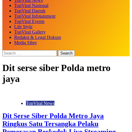
TopViral News
TopViral Nasional
TopViral Daerah
TopViral Infotainment
TopViral Events
Life Style
TopViral Gallery
Redaksi & Legal Hukum
Media Siber
Dit serse siber Polda metro
jaya
TopViral News
Dit Serse Siber Polda Metro Jaya
Ringkus Satu Tersangka Pelaku
Pemerasan Berkedok Live Streaming