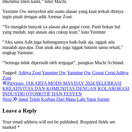
diketahui klien kami,” tutur Machi.
Yasmine Ow menyebut ada suatu alasan yang kuat terkait dirinya
ingin pisah dengan adik Ammar Zoni.
“Ya mungkin banyak ya alasan aku gugat cerai. Pasti bukan hal
yang mudah, tapi alasan aku cukup kuat,” kata Yasmine
“Aku sama Adit juga hubungannya baik-baik aja, nggak ada
masalah apa-apa. Dan anak aku juga nggak batasin sama sekali,”
ungkap Yasmine.
“Semoga tidak dipersulit oleh tergugat”, pungkas Machi Achmad.
Tagged:
Aditya Zoni
Yasmine Ow
Yasmine Ow Gugat Cerai Aditya
Zoni
Post
Previous:
JAKARTA MODS MAYDAY 2024 SELEBRASI
KREATIVITAS DAN KOMUNITAS DENGAN KOLABORASI
navigation
INDUSTRI OTOMOTIF DAN FESYEN
Next:
Jagal Teluh Korban Dari Masa Lalu Yang Suram
Leave a Reply
Your email address will not be published.
Required fields are
marked
*