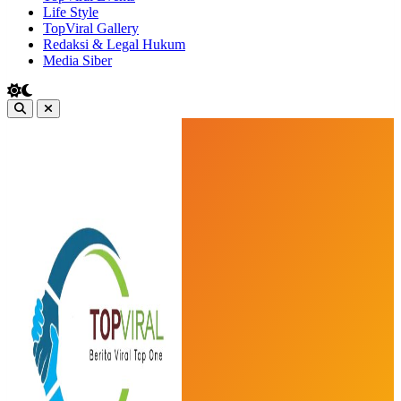
Life Style
TopViral Gallery
Redaksi & Legal Hukum
Media Siber