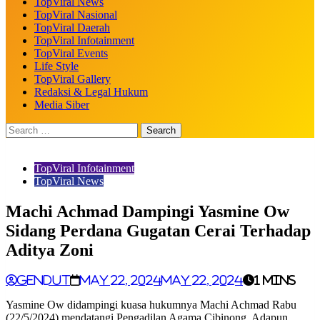
TopViral News
TopViral Nasional
TopViral Daerah
TopViral Infotainment
TopViral Events
Life Style
TopViral Gallery
Redaksi & Legal Hukum
Media Siber
TopViral Infotainment
TopViral News
Machi Achmad Dampingi Yasmine Ow
Sidang Perdana Gugatan Cerai Terhadap
Aditya Zoni
gendut
May 22, 2024
May 22, 2024
1 mins
Yasmine Ow didampingi kuasa hukumnya Machi Achmad Rabu
(22/5/2024) mendatangi Pengadilan Agama Cibinong. Adapun