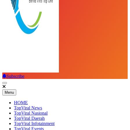
Subscribe
Top Viral
Menu
HOME
TopViral News
TopViral Nasional
TopViral Daerah
TopViral Infotainment
TopViral Events