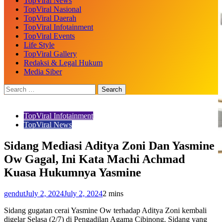
TopViral News
TopViral Nasional
TopViral Daerah
TopViral Infotainment
TopViral Events
Life Style
TopViral Gallery
Redaksi & Legal Hukum
Media Siber
TopViral Infotainment
TopViral News
Sidang Mediasi Aditya Zoni Dan Yasmine
Ow Gagal, Ini Kata Machi Achmad
Kuasa Hukumnya Yasmine
gendut
July 2, 2024
July 2, 2024
2 mins
Sidang gugatan cerai Yasmine Ow terhadap Aditya Zoni kembali
digelar Selasa (2/7) di Pengadilan Agama Cibinong. Sidang yang