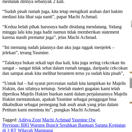
mentalak dirinya sebanyak 2 kali.
“Sudah pisah rumah juga, kita tetap mengikuti arahan dari hakim
mediasi kita lihat saja nanti”, papar Machi Achmad.
“Kedua belah pihak harusnya hadir disidang mendatang. Sidang
minggu lalu kita juga hadir namun tidak memberikan statement
karena masih prematur juga”, jelas Machi Achmad.
“Ini memang sudah jalannya dan aku juga nggak menjelek –
jelekan”, terang Yasmine.
“Talaknya bukan sekali tapi dua kali, kita juga sering cekcokan itu
sangat – sangat tidak sehat dalam rumah tangga, daripada cekcokan
dan sampai anak kita melihat berantem terus ya sudah kita pisah”,
“Untuk hal – hal syarat perceraian sudah kita lampirkan ke Majelis
Hakim, dan sifatnya tertutup. Setelah materi gugatan kami telah
diperiksa Majelis Hakim biarkan nanti dalam perjalanannya Majelis
Hakim memutuskan, apakah Yasmine sebagai penggugat bisa
dikabulkan sebagai pemegang hak asuh anak yang jelas dalam
Petitum kami meminta itu”, pungkas Machi Achmad.
Tagged:
Aditya Zoni
Machi Achmad
Yasmine Ow
Post
Previous:
BRI Warung Buncit Serahkan Bantuan Sarana Kegiatan
di 3 RT Wilayah Mampang