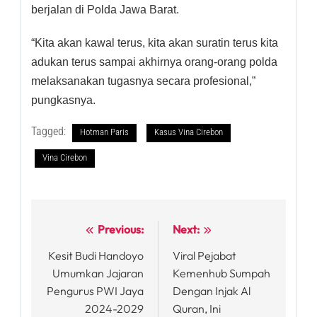
berjalan di Polda Jawa Barat.
“Kita akan kawal terus, kita akan suratin terus kita
adukan terus sampai akhirnya orang-orang polda
melaksanakan tugasnya secara profesional,”
pungkasnya.
Tagged:
Hotman Paris
Kasus Vina Cirebon
Vina Cirebon
Previous:
Next:
Post
Kesit Budi Handoyo
Viral Pejabat
navigation
Umumkan Jajaran
Kemenhub Sumpah
Pengurus PWI Jaya
Dengan Injak Al
2024-2029
Quran, Ini